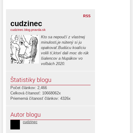
RSS
cudzinec
cudzinec.blog.pravda.sk
Kto sa nepoučí z vlastnej
minulosti,je nútený si ju
opakovať.Budúcu koalíciu
volili tí,ktorí dali moc do rúk
šialencov a hlupákov vo
voľbách 2020.
Štatistiky blogu
Počet článkov: 2,466
Celková čítanosť: 10668062x
Priemerná čítanosť článkov: 4326x
Autor blogu
cudzinec