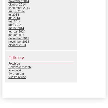
november 2014
október 2014
september 2014
august 2014
júl 2014
jún 2014
máj 2014
apríl 2014
marec 2014
február 2014
január 2014
december 2013
november 2013
október 2013
Odkazy
Fotoblog
Najlepšie recepty
Pravda.sk
TV program
Všetko o víne