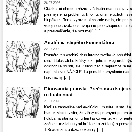
26.07.2026
Otázka, či chceme návrat vládnutia mantinelov, v 
presnejšiemu problému: k tomu, či sme ochotní zve
hlupákom. Tento výraz možno znie tvrdo, ale presne 
verejného života dostávajú nie pre schopnosti, ale 
a presvedčenie, že rozumejú [...]
Anatómia slepého komentátora
22.07.2026
Poznáte ten osobitý druh internetového (a bohužiaľ 
uvidí titulok alebo krátky text, jeho mozog urobí rý
odignoruje pointu, ale v srdci zacíti nepremožiteľn
napísať svoj NÁZOR!“ Tu je malé zamyslenie nad 
fascinačný [...]
Dinosauria pomsta: Prečo nás dvojeuro
o dôstojnosť
21.07.2026
Keď sa zamyslíte nad evolúciou, musíte uznať, že
humor. Vedci tvrdia, že vtáky sú priamymi potomk
holuba na stanici tomu len ťažko veríte, v moment
začne s roztiahnutými krídlami a zníženým podvozk
T-Rexovi zrazu dáva dokonalý [...]