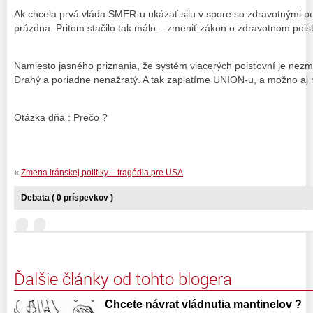
Ak chcela prvá vláda SMER-u ukázať silu v spore so zdravotnými p
prázdna. Pritom stačilo tak málo – zmeniť zákon o zdravotnom pois
Namiesto jasného priznania, že systém viacerých poisťovní je nezm
Drahý a poriadne nenažratý. A tak zaplatíme UNION-u, a možno a
Otázka dňa : Prečo ?
«
Zmena iránskej politiky – tragédia pre USA
Debata ( 0 príspevkov )
Ďalšie články od tohto blogera
Chcete návrat vládnutia mantinelov ?