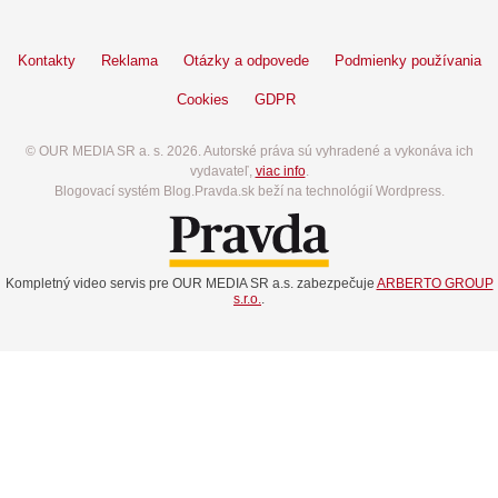
Kontakty
Reklama
Otázky a odpovede
Podmienky používania
Cookies
GDPR
© OUR MEDIA SR a. s. 2026. Autorské práva sú vyhradené a vykonáva ich
vydavateľ,
viac info
.
Blogovací systém Blog.Pravda.sk beží na technológií Wordpress.
Kompletný video servis pre OUR MEDIA SR a.s. zabezpečuje
ARBERTO GROUP
s.r.o.
.