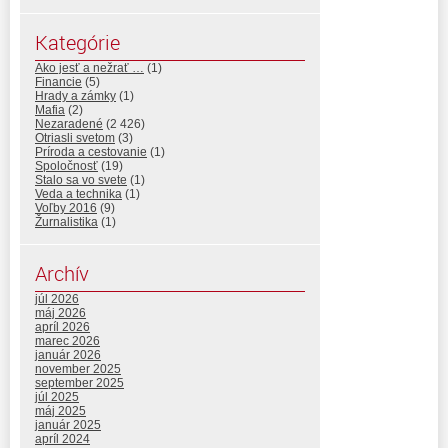
Kategórie
Ako jesť a nežrať …
(1)
Financie
(5)
Hrady a zámky
(1)
Mafia
(2)
Nezaradené
(2 426)
Otriasli svetom
(3)
Príroda a cestovanie
(1)
Spoločnosť
(19)
Stalo sa vo svete
(1)
Veda a technika
(1)
Voľby 2016
(9)
Žurnalistika
(1)
Archív
júl 2026
máj 2026
apríl 2026
marec 2026
január 2026
november 2025
september 2025
júl 2025
máj 2025
január 2025
apríl 2024