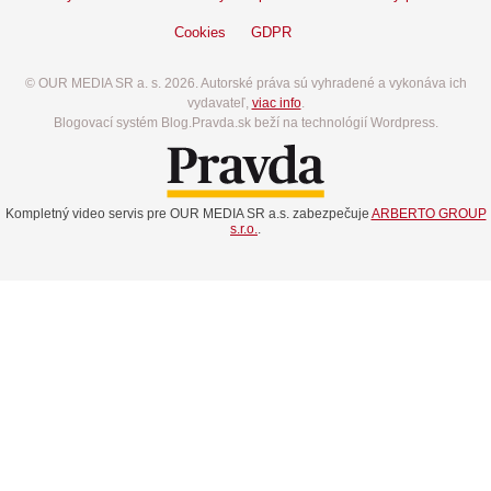
Cookies
GDPR
© OUR MEDIA SR a. s. 2026. Autorské práva sú vyhradené a vykonáva ich
vydavateľ,
viac info
.
Blogovací systém Blog.Pravda.sk beží na technológií Wordpress.
Kompletný video servis pre OUR MEDIA SR a.s. zabezpečuje
ARBERTO GROUP
s.r.o.
.