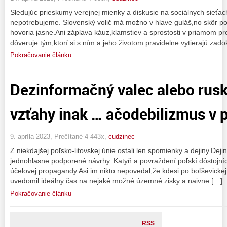
Sledujúc prieskumy verejnej mienky a diskusie na sociálnych sieťa
nepotrebujeme. Slovenský volič má možno v hlave guláš,no skôr po
hovoria jasne.Ani záplava káuz,klamstiev a sprostosti v priamom p
dôveruje tým,ktorí si s ním a jeho životom pravidelne vytierajú zado
Pokračovanie článku
Dezinformačný valec alebo rus
vzťahy inak … ačodebilizmus v p
9. apríla 2023, Prečítané 4 443x,
cudzinec
Z niekdajšej poľsko-litovskej únie ostali len spomienky a dejiny.Dejiny 
jednohlasne podporené návrhy. Katyň a povraždení poľskí dôstojníci
účelovej propagandy.Asi im nikto nepovedal,že kdesi po boľševickej r
uvedomil ideálny čas na nejaké možné územné zisky a naivne […]
Pokračovanie článku
RSS