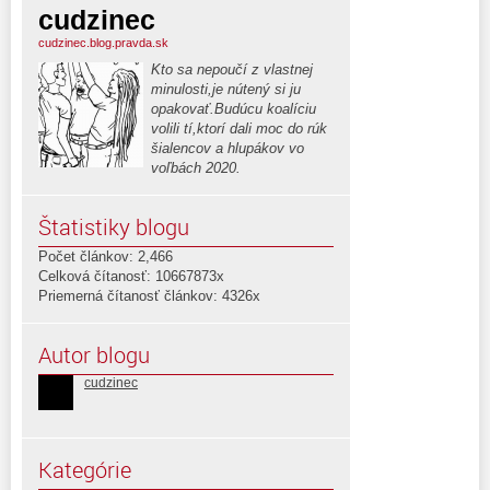
cudzinec
cudzinec.blog.pravda.sk
Kto sa nepoučí z vlastnej
minulosti,je nútený si ju
opakovať.Budúcu koalíciu
volili tí,ktorí dali moc do rúk
šialencov a hlupákov vo
voľbách 2020.
Štatistiky blogu
Počet článkov: 2,466
Celková čítanosť: 10667873x
Priemerná čítanosť článkov: 4326x
Autor blogu
cudzinec
Kategórie