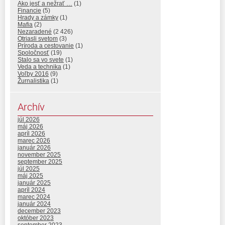
Ako jesť a nežrať …
(1)
Financie
(5)
Hrady a zámky
(1)
Mafia
(2)
Nezaradené
(2 426)
Otriasli svetom
(3)
Príroda a cestovanie
(1)
Spoločnosť
(19)
Stalo sa vo svete
(1)
Veda a technika
(1)
Voľby 2016
(9)
Žurnalistika
(1)
Archív
júl 2026
máj 2026
apríl 2026
marec 2026
január 2026
november 2025
september 2025
júl 2025
máj 2025
január 2025
apríl 2024
marec 2024
január 2024
december 2023
október 2023