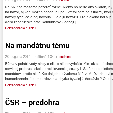
Na SNP sa môžeme pozerať rôzne. Niekto ho berie ako sviatok, i
na názor, aj keď možno pôsobí hlúpo. Stretol som sa s ľuďmi, ktorí 
názory tých, čo o nej hovoria … ale ju nezažili. Pre niekoho bol a j
ďalší zase tlieska práci komunistov v odboji […]
Pokračovanie článku
Na mandátnu tému
28. augusta 2014, Prečítané 4 340x,
cudzinec
Búrka v pohári vody nikdy a nikde nič nevyriešila. Ale, ak sa už c
servilnej probruselskej a protislovenskej strany I. Štefanec o niečo
mandátov, prečo nie ? Kto dal jeho bývalému šéfovi M. Dzurindovi m
humanitárneho “ bombardovania zbytku bývalej Juhoslávie ? Odpov
Pokračovanie článku
ČSR – predohra