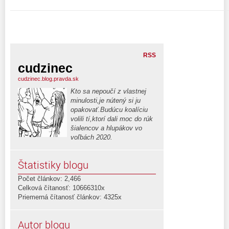
RSS
cudzinec
cudzinec.blog.pravda.sk
Kto sa nepoučí z vlastnej
minulosti,je nútený si ju
opakovať.Budúcu koalíciu
volili tí,ktorí dali moc do rúk
šialencov a hlupákov vo
voľbách 2020.
Štatistiky blogu
Počet článkov: 2,466
Celková čítanosť: 10666310x
Priemerná čítanosť článkov: 4325x
Autor blogu