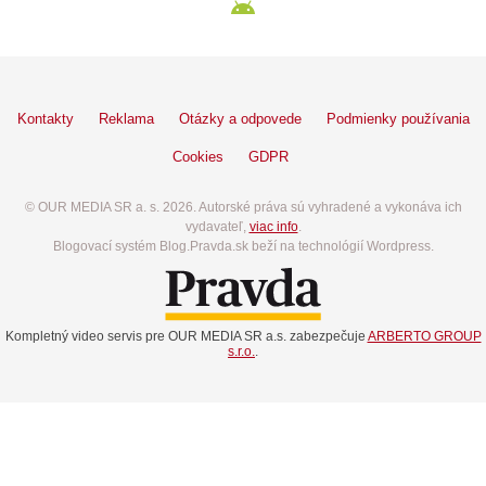
Kontakty
Reklama
Otázky a odpovede
Podmienky používania
Cookies
GDPR
© OUR MEDIA SR a. s. 2026. Autorské práva sú vyhradené a vykonáva ich
vydavateľ,
viac info
.
Blogovací systém Blog.Pravda.sk beží na technológií Wordpress.
Kompletný video servis pre OUR MEDIA SR a.s. zabezpečuje
ARBERTO GROUP
s.r.o.
.