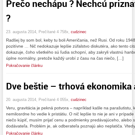
Prečo nechápu ? Nechcú priznať
?
23. augusta 2014, Prečítané 4 758x,
cudzinec
Radšej by som bol, keby tu boli Američania, než Rusi. Od roku 1948 s
pozitívne … Nič nedokazuje lepšie zúfalstvo diskutéra, ako tento cit
dokazuje, čoho všetkého sú ľudia schopní, aby zakryli vlastnú hanbu.
úplne normálny, pretože každý urobí z času na čas niečo, […]
Pokračovanie článku
Dve beštie – trhová ekonomika 
20. augusta 2014, Prečítané 4 055x,
cudzinec
Veru, gravitácia je pekná potvora – napríklad kašle na parašutistu,
nemilosrdne ho vedie k pristátiu. O nič lepšie to nie je ani v prípa
niečo kúpiť, musím prijať cenu a podmienky predávajúceho, alebo sa
dodávateľa. Problém je, ak odberateľa poznajú ako neplatiča. Vtedy
Pokračovanie článku