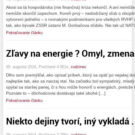
Akosi sa tá hospodárska (nie finančná) kríza nekončí. A ani nemôž
nemôže skončiť úspechom. Koreň prvý – nedodržaný sľub o obojstr
vytvorení jedného – s rovnakými podmienkami pre všetkých RVHP a
tak, ako bývalé ZSSR ústami M. Gorbačova sľúbilo. Nie tak už NAT
Pokračovanie článku
Zľavy na energie ? Omyl, zmena 
30. augusta 2014, Prečítané 4 051x,
cudzinec
Dlho som premýšľal, ako opísať príbeh, ktorý sa opäť po nejakej do
najlepšie tak, ako sa naozaj stal. Na začiatku bol sympatický, mlad
opýtal sa staršej panej, či s ňou môže hovoriť o energiách, pretože
Poznáte to – dôchodcovia dostávajú také úbohé […]
Pokračovanie článku
Niekto dejiny tvorí, iný vykladá . 
29. augusta 2014, Prečítané 3 799x,
cudzinec