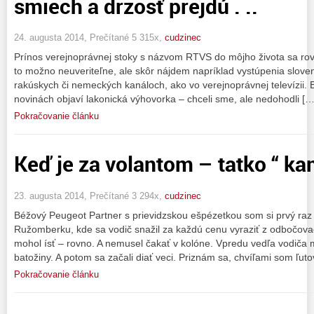
smiech a drzosť prejdú . ..
24. augusta 2014, Prečítané 5 315x,
cudzinec
Prínos verejnoprávnej stoky s názvom RTVS do môjho života sa rovn
to možno neuveriteľne, ale skôr nájdem napríklad vystúpenia slov
rakúskych či nemeckých kanáloch, ako vo verejnoprávnej televízii. 
novinách objaví lakonická výhovorka – chceli sme, ale nedohodli […
Pokračovanie článku
Keď je za volantom – tatko “ kan
23. augusta 2014, Prečítané 3 294x,
cudzinec
Béžový Peugeot Partner s prievidzskou ešpézetkou som si prvý raz 
Ružomberku, kde sa vodič snažil za každú cenu vyraziť z odbočova
mohol ísť – rovno. A nemusel čakať v kolóne. Vpredu vedľa vodiča 
batožiny. A potom sa začali diať veci. Priznám sa, chvíľami som ľuto
Pokračovanie článku