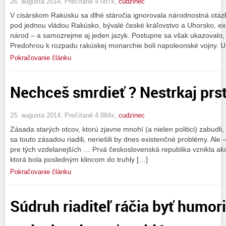
26. augusta 2014, Prečítané 4 087x,
cudzinec
V cisárskom Rakúsku sa dlhé stáročia ignorovala národnostná otáz
pod jednou vládou Rakúsko, bývalé české kráľovstvo a Uhorsko, exis
národ – a samozrejme aj jeden jazyk. Postupne sa však ukazovalo, ž
Predohrou k rozpadu rakúskej monarchie boli napoleonské vojny. U
Pokračovanie článku
Nechceš smrdieť ? Nestrkaj prst
25. augusta 2014, Prečítané 4 884x,
cudzinec
Zásada starých otcov, ktorú zjavne mnohí (a nielen politici) zabudli,
sa touto zásadou riadili, neriešili by dnes existenčné problémy. Ale
pre tých vzdelanejších … Prvá československá republika vznikla ako
ktorá bola posledným klincom do truhly […]
Pokračovanie článku
Súdruh riaditeľ ráčia byť humor