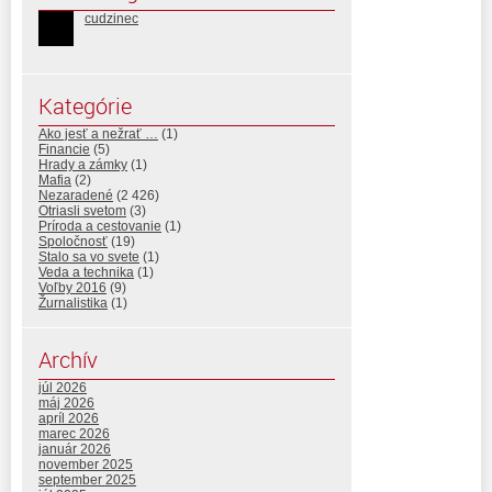
cudzinec
Kategórie
Ako jesť a nežrať …
(1)
Financie
(5)
Hrady a zámky
(1)
Mafia
(2)
Nezaradené
(2 426)
Otriasli svetom
(3)
Príroda a cestovanie
(1)
Spoločnosť
(19)
Stalo sa vo svete
(1)
Veda a technika
(1)
Voľby 2016
(9)
Žurnalistika
(1)
Archív
júl 2026
máj 2026
apríl 2026
marec 2026
január 2026
november 2025
september 2025