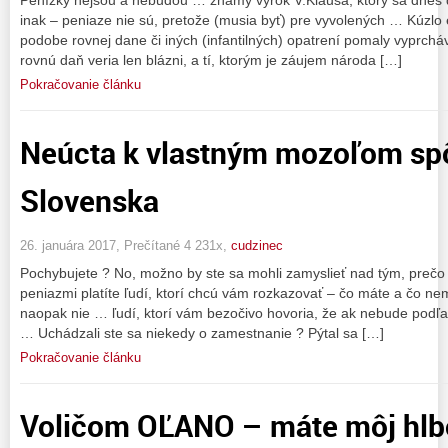
inak – peniaze nie sú, pretože (musia byť) pre vyvolených … Kúzl
podobe rovnej dane či iných (infantilných) opatrení pomaly vyprchá
rovnú daň veria len blázni, a tí, ktorým je záujem národa […]
Pokračovanie článku
Neúcta k vlastným mozoľom sp
Slovenska
26. januára 2017, Prečítané 4 231x,
cudzinec
Pochybujete ? No, možno by ste sa mohli zamyslieť nad tým, prečo
peniazmi platíte ľudí, ktorí chcú vám rozkazovať – čo máte a čo nem
naopak nie … ľudí, ktorí vám bezočivo hovoria, že ak nebude podľa 
… Uchádzali ste sa niekedy o zamestnanie ? Pýtal sa […]
Pokračovanie článku
Voličom OĽANO – máte môj hlb