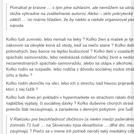
Pomáhať je krásne … s tým plne súhlasím, ale nemôžem sa ubráni
slúžia výhradne na zviditeľnenie autorov. Alebo – skôr pokrytecké
záleží … no márne hľadám, že by niekto a niekde organizoval petí
národa.
Koľko ľudí zomrelo, lebo nemali na lieky ? Koľko žien a matiek je t
zákonom sa obvykle koná až vtedy, keď sa niečo stane ? Koľko det
polonahých, bez šance na lepšiu budúcnosť ? Koľko detí v osadách
spáchalo samovraždu, lebo nedokázali zvládnuť ťažký život a nedos
nezamestnaných spáchalo samovraždu, alebo sa utápa v alkohole, 
Koľko rodín sa rozpadlo, lebo rodičia z dôvodu sociálnej núdze strat
úctu a lásku ?
Koľko rodín skončilo na ulici, lebo ich o strechu nad hlavou priprav
ktorí z nej ťažili ?
Koľko ľudí dnes pri pokladni v hypermarkete so strachom rátalo dr
najbližšej výplaty, či sociálnej dávky ? Koľko duševne chorých strávi
pretože štát nezaujímajú, a zariadenia s denným pobytom pre ľudí 
V Rakúsku pre bezohľadnosť zločincov (a nielen medzi pašerákmi ľu
zomrelo 71 ľudí … na Slovensku trpia desaťtisíce … dlhé dni, me
zaujímajú ? Prečo sa v mene ich potrieb nerobí taký mediálny cirk