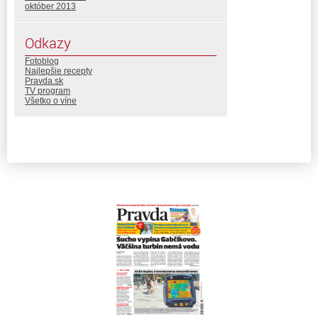
október 2013
Odkazy
Fotoblog
Najlepšie recepty
Pravda.sk
TV program
Všetko o víne