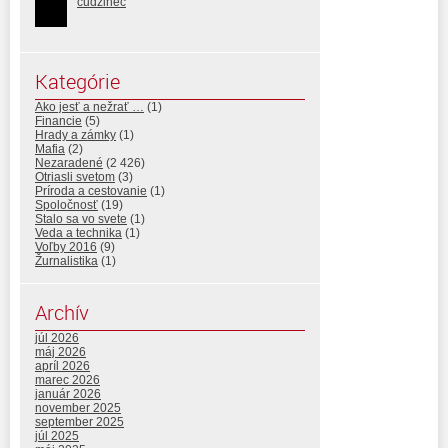
cudzinec
Kategórie
Ako jesť a nežrať …
(1)
Financie
(5)
Hrady a zámky
(1)
Mafia
(2)
Nezaradené
(2 426)
Otriasli svetom
(3)
Príroda a cestovanie
(1)
Spoločnosť
(19)
Stalo sa vo svete
(1)
Veda a technika
(1)
Voľby 2016
(9)
Žurnalistika
(1)
Archív
júl 2026
máj 2026
apríl 2026
marec 2026
január 2026
november 2025
september 2025
júl 2025