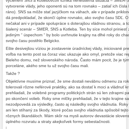
vyčlenení SNS a Kotlebovcov vzniká neriešiteľná situácia – SMER
vytvorenie vlády, jeho oponenti sú na tom rovnako – zatiaľ ich čísla 
ráno). SNS sa môže stať jazýčkom na váhach, ale v prípade prikl
dá predpokladať, že skončí úplne rovnako, ako svojho času SDĽ. O 
nečakal ani v prípade spolupráce s doterajšou vládnou stranou, a 
šialený scenár – SMER, SNS a Kotleba. Ten by síce mohol priniesť z
jediným “ úspechom “ by bolo uvrhnutie krajiny na dlhé roky do c
svojho času postihlo Belgicko.
Ešte desivejšou víziou je zostavenie úradníckej vlády, iniciované p
voľba na tento post sa čoraz viac ukazuje ako omyl, pretože viac r
Bieleho domu, než slovenského národa. Často mám pocit, že je t
porceláne, akého sme tu už svojho času mali.
Takže ?
Objektívne musíme priznať, že sme dostali nevábnu odmenu za rok
tolerovali rôzne neférové praktiky, ako sa dostať k moci a vládnuť 
prehliadali, že volebné programy politických strán sú len zdrapmi pa
po skončení volieb. Roky sme mlčky prehliadali, že v tejto krajine s
nezodpovedá za výsledky, často aj následky svojho vládnutia. Roky 
ani len stíhaný za škody, ktoré počas svojho vládnutia spôsobil tejto
rôznych škandáloch. Mám skôr na mysli autorov devastácie sloven
úplného rozvratu a straty akejkoľvek formy sebestačnosti.