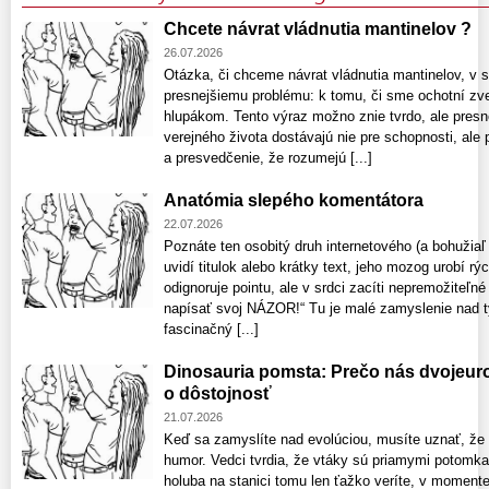
Chcete návrat vládnutia mantinelov ?
26.07.2026
Otázka, či chceme návrat vládnutia mantinelov, v 
presnejšiemu problému: k tomu, či sme ochotní zve
hlupákom. Tento výraz možno znie tvrdo, ale presne 
verejného života dostávajú nie pre schopnosti, ale 
a presvedčenie, že rozumejú [...]
Anatómia slepého komentátora
22.07.2026
Poznáte ten osobitý druh internetového (a bohužiaľ 
uvidí titulok alebo krátky text, jeho mozog urobí rý
odignoruje pointu, ale v srdci zacíti nepremožiteľn
napísať svoj NÁZOR!“ Tu je malé zamyslenie nad 
fascinačný [...]
Dinosauria pomsta: Prečo nás dvojeuro
o dôstojnosť
21.07.2026
Keď sa zamyslíte nad evolúciou, musíte uznať, že
humor. Vedci tvrdia, že vtáky sú priamymi potomk
holuba na stanici tomu len ťažko veríte, v moment