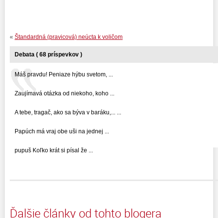
«
Štandardná (pravicová) neúcta k voličom
Debata ( 68 príspevkov )
Máš pravdu! Peniaze hýbu svetom, ...
Zaujímavá otázka od niekoho, koho ...
A tebe, tragač, ako sa býva v baráku,... ...
Papúch má vraj obe uši na jednej ...
pupuš Koľko krát si písal že ...
Ďalšie články od tohto blogera