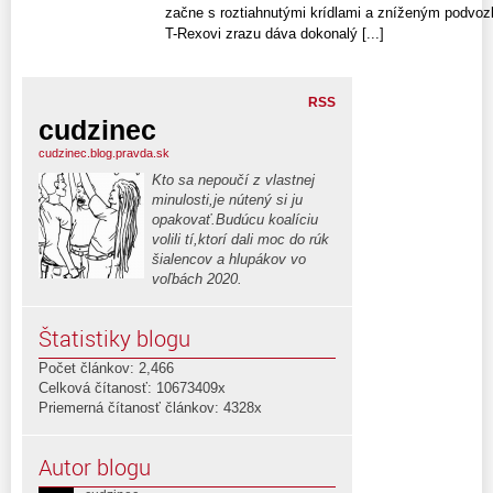
začne s roztiahnutými krídlami a zníženým podvozk
T-Rexovi zrazu dáva dokonalý [...]
RSS
cudzinec
cudzinec.blog.pravda.sk
Kto sa nepoučí z vlastnej
minulosti,je nútený si ju
opakovať.Budúcu koalíciu
volili tí,ktorí dali moc do rúk
šialencov a hlupákov vo
voľbách 2020.
Štatistiky blogu
Počet článkov: 2,466
Celková čítanosť: 10673409x
Priemerná čítanosť článkov: 4328x
Autor blogu