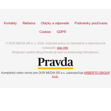
Kontakty
Reklama
Otázky a odpovede
Podmienky používania
Cookies
GDPR
© OUR MEDIA SR a. s. 2026. Autorské práva sú vyhradené a vykonáva ich
vydavateľ,
viac info
.
Blogovací systém Blog.Pravda.sk beží na technológií Wordpress.
Kompletný video servis pre OUR MEDIA SR a.s. zabezpečuje
ARBERTO GROUP
s.r.o.
.