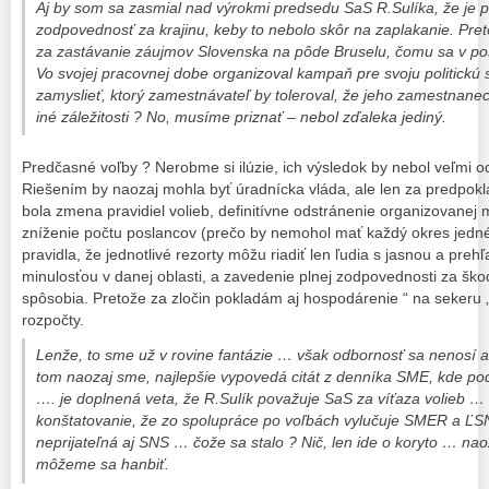
Aj by som sa zasmial nad výrokmi predsedu SaS R.Sulíka, že je p
zodpovednosť za krajinu, keby to nebolo skôr na zaplakanie. Pret
za zastávanie záujmov Slovenska na pôde Bruselu, čomu sa v po
Vo svojej pracovnej dobe organizoval kampaň pre svoju politick
zamyslieť, ktorý zamestnávateľ by toleroval, že jeho zamestnanec
iné záležitosti ? No, musíme priznať – nebol zďaleka jediný.
Predčasné voľby ? Nerobme si ilúzie, ich výsledok by nebol veľmi o
Riešením by naozaj mohla byť úradnícka vláda, ale len za predpokla
bola zmena pravidiel volieb, definitívne odstránenie organizovanej ma
zníženie počtu poslancov (prečo by nemohol mať každý okres jedn
pravidla, že jednotlivé rezorty môžu riadiť len ľudia s jasnou a pre
minulosťou v danej oblasti, a zavedenie plnej zodpovednosti za škod
spôsobia. Pretože za zločin pokladám aj hospodárenie “ na sekeru „,
rozpočty.
Lenže, to sme už v rovine fantázie … však odbornosť sa nenosí a
tom naozaj sme, najlepšie vypovedá citát z denníka SME, kde p
…. je doplnená veta, že R.Sulík považuje SaS za víťaza volieb …
konštatovanie, že zo spolupráce po voľbách vylučuje SMER a ĽSN
neprijateľná aj SNS … čože sa stalo ? Nič, len ide o koryto … naoz
môžeme sa hanbiť.