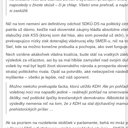
naposledy v živote skúsil – či je chlap. Všetci sme prehrali, a naj
si zaslúžili.
Nič na tom nemení ani definitívny odchod SDKÚ-DS na politický cint
patrila už dávno, keďže nad slovenské záujmy kládla absolútne vše
slabučký zisk KSS (ktorej som dal hlas, ako som povedal už skôr), 
prekvapujúco nízky zisk doterajšej vládnucej elity SMER-u, nič na t
Sieť, kde sa možno konečne prebudia a pochopia, ako svet funguje
Nech vznikne akákoľvek vládna koalícia, bude stáť na vratkých zákl
výsledok za víťazstvo, asi by sa mal hlbšie zamyslieť nad svojím 
volieb by mal byť lepší život slovenského národa a prosperita slove
strata) politického rivala. Opäť sa potvrdilo, aké nebezpečné násl
myšlienke – všetko je lepšie, než náš oponent.
Možno niekoho prekvapila facka, ktorú utŕžilo KDH. Ale pri pohľa
volebnej noci ma napadlo jediné – reálnejší pohľad na smerovanie
škôlky, než politické špičky kresťanských demokratov. Alibistické
výsledky nemenia nič na tom, že z KDH sa stal dýchavičný mamut
prehistorických príšer …
Ak sa pozriem na rozdelenie stoličiek v parlamente, behá mi mráz 