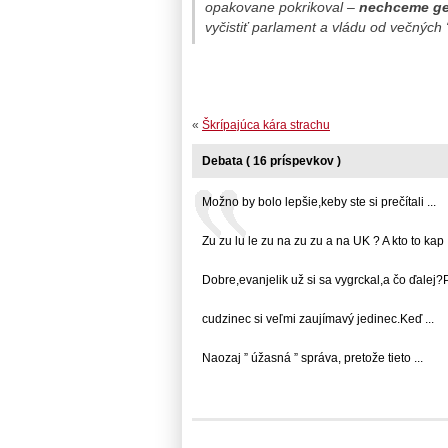
opakovane pokrikoval –
nechceme ger
vyčistiť parlament a vládu od večných “
«
Škrípajúca kára strachu
Debata ( 16 príspevkov )
Možno by bolo lepšie,keby ste si prečítali ...
Zu zu lu le zu na zu zu a na UK ? A kto to kap .
Dobre,evanjelik už si sa vygrckal,a čo ďalej?Pô
cudzinec si veľmi zaujímavý jedinec.Keď ...
Naozaj ” úžasná ” správa, pretože tieto ...