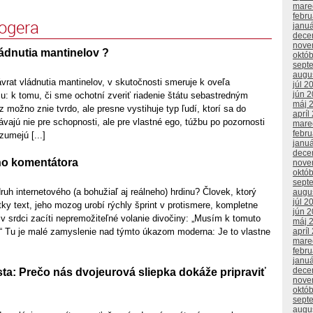
mare
febr
logera
janu
dece
nove
ádnutia mantinelov ?
októ
sept
augu
rat vládnutia mantinelov, v skutočnosti smeruje k oveľa
júl 2
jún 
u: k tomu, či sme ochotní zveriť riadenie štátu sebastredným
máj 
 možno znie tvrdo, ale presne vystihuje typ ľudí, ktorí sa do
apríl
ávajú nie pre schopnosti, ale pre vlastné ego, túžbu po pozornosti
mare
febr
zumejú [...]
janu
dece
ho komentátora
nove
októ
sept
ruh internetového (a bohužiaľ aj reálneho) hrdinu? Človek, ktorý
augu
júl 2
átky text, jeho mozog urobí rýchly šprint v protismere, kompletne
jún 
e v srdci zacíti nepremožiteľné volanie divočiny: „Musím k tomuto
máj 
apríl
 Tu je malé zamyslenie nad týmto úkazom moderna: Je to vlastne
mare
febr
janu
dece
ta: Prečo nás dvojeurová sliepka dokáže pripraviť
nove
októ
sept
augu