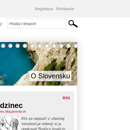
Registrácia
Prihlásenie
y
O Slovensku
RSS
dzinec
nec.blog.pravda.sk
Kto sa nepoučí z vlastnej
minulosti,je nútený si ju
opakovať.Budúcu koalíciu