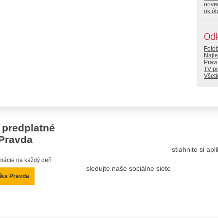
nove
októ
Od
Foto
Najle
Prav
TV p
Všetk
 predplatné
Pravda
stiahnite si ap
ormácie na každý deň
sledujte naše sociálne siete
íka Pravda