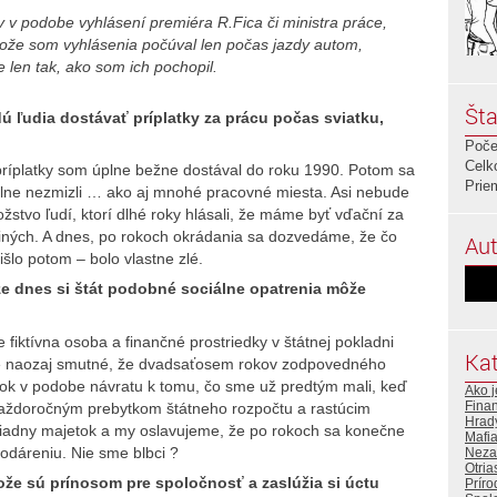
v v podobe vyhlásení premiéra R.Fica či ministra práce,
etože som vyhlásenia počúval len počas jazdy autom,
 len tak, ako som ich pochopil.
Šta
dú ľudia dostávať príplatky za prácu počas sviatku,
Poče
Celk
 príplatky som úplne bežne dostával do roku 1990. Potom sa
Prie
úplne nezmizli … ako aj mnohé pracovné miesta. Asi nebude
tvo ľudí, ktorí dlhé roky hlásali, že máme byť vďační za
 iných. A dnes, po rokoch okrádania sa dozvedáme, že čo
Aut
išlo potom – bolo vlastne zlé.
 že dnes si štát podobné sociálne opatrenia môže
je fiktívna osoba a finančné prostriedky v štátnej pokladni
Kat
Je naozaj smutné, že dvadsaťosem rokov zodpovedného
ok v podobe návratu k tomu, čo sme už predtým mali, keď
Ako j
Fina
každoročným prebytkom štátneho rozpočtu a rastúcim
Hrad
žiadny majetok a my oslavujeme, že po rokoch sa konečne
Mafi
dáreniu. Nie sme blbci ?
Neza
Otria
ože sú prínosom pre spoločnosť a zaslúžia si úctu
Príro