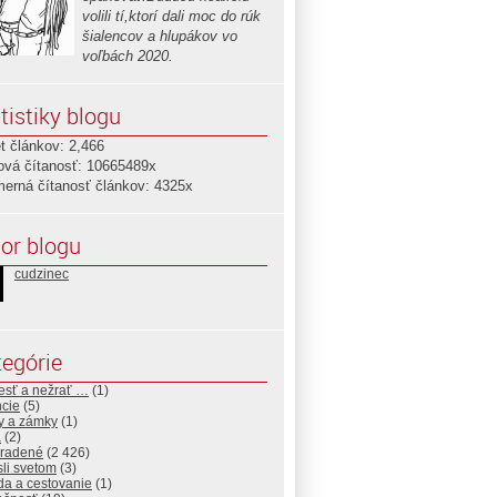
volili tí,ktorí dali moc do rúk
šialencov a hlupákov vo
voľbách 2020.
tistiky blogu
t článkov: 2,466
ová čítanosť: 10665489x
merná čítanosť článkov: 4325x
or blogu
cudzinec
egórie
esť a nežrať …
(1)
ncie
(5)
y a zámky
(1)
a
(2)
radené
(2 426)
sli svetom
(3)
da a cestovanie
(1)