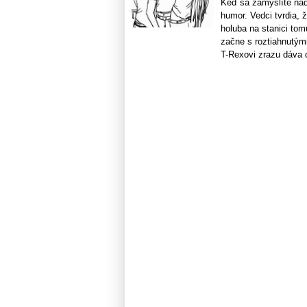
Keď sa zamyslíte nad
humor. Vedci tvrdia,
holuba na stanici to
začne s roztiahnutým
T-Rexovi zrazu dáva d