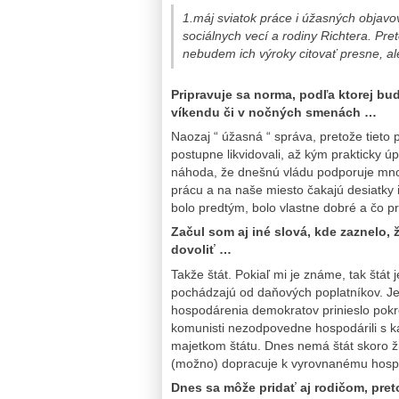
1.máj sviatok práce i úžasných objavo
sociálnych vecí a rodiny Richtera. Pr
nebudem ich výroky citovať presne, ale
Pripravuje sa norma, podľa ktorej bu
víkendu či v nočných smenách …
Naozaj “ úžasná “ správa, pretože tieto
postupne likvidovali, až kým prakticky 
náhoda, že dnešnú vládu podporuje množs
prácu a na naše miesto čakajú desiatky
bolo predtým, bolo vlastne dobré a čo pr
Začul som aj iné slová, kde zaznelo,
dovoliť …
Takže štát. Pokiaľ mi je známe, tak štát 
pochádzajú od daňových poplatníkov. 
hospodárenia demokratov prinieslo pokr
komunisti nezodpovedne hospodárili s 
majetkom štátu. Dnes nemá štát skoro 
(možno) dopracuje k vyrovnanému hospo
Dnes sa môže pridať aj rodičom, pret