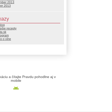
mber 2013
ber 2013
kazy
blog
pšie recepty
da.sk
rogram
o o víne
likáciu a čítajte Pravdu pohodlne aj v
mobile