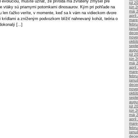
 evolúciou, musíte uznať, že príroda má zvrátený zmysel pre
júl 2
 že vtáky sú priamymi potomkami dinosaurov. Kým pri pohľade na
jún 
máj 
mu len ťažko veríte, v momente, keď sa k vám na vidieckom dvore
apríl
i krídlami a zníženým podvozkom blížiť nahnevaný kohút, teória o
mare
febr
okonalý [...]
janu
dece
nove
októ
sept
augu
júl 2
jún 
máj 
apríl
mare
febr
janu
dece
nove
októ
sept
augu
júl 2
jún 
máj 
apríl
mare
febr
janu
dece