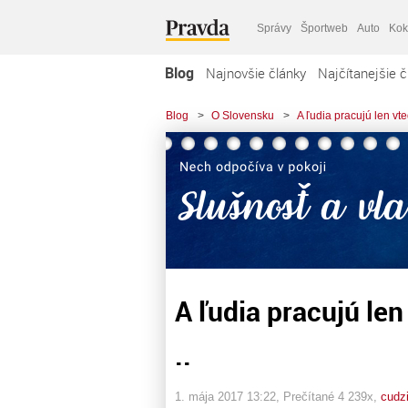
Správy
Športweb
Auto
Kok
Blog
Najnovšie články
Najčítanejšie č
Blog
>
O Slovensku
>
A ľudia pracujú len vted
A ľudia pracujú len
..
1. mája 2017 13:22
, Prečítané 4 239x,
cudz