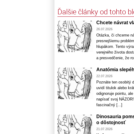
Ďalšie články od tohto b
Chcete návrat vl
26.07.2026
Otázka, či chceme náv
presnejšiemu problém
hlupákom. Tento výraz
verejného života dost
a presvedčenie, že ro
Anatómia slepé
22.07.2026
Poznáte ten osobitý d
uvidí titulok alebo kr
odignoruje pointu, al
napísať svoj NÁZOR!“
fascinačný [...]
Dinosauria poms
o dôstojnosť
21.07.2026