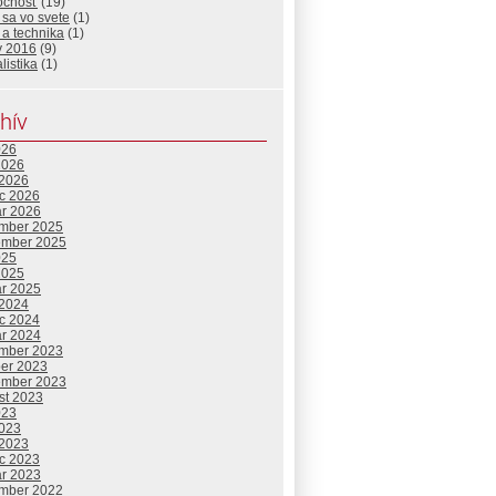
očnosť
(19)
 sa vo svete
(1)
a technika
(1)
y 2016
(9)
listika
(1)
hív
026
2026
 2026
c 2026
ár 2026
mber 2025
ember 2025
025
2025
ár 2025
 2024
c 2024
ár 2024
mber 2023
ber 2023
ember 2023
st 2023
023
2023
 2023
c 2023
ár 2023
mber 2022