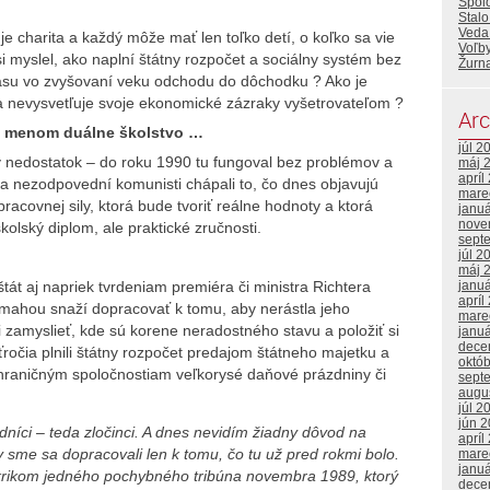
Spol
Stalo
Veda 
e je charita a každý môže mať len toľko detí, o koľko sa vie
Voľb
si myslel, ako naplní štátny rozpočet a sociálny systém bez
Žurna
ásu vo zvyšovaní veku odchodu do dôchodku ? Ako je
 nevysvetľuje svoje ekonomické zázraky vyšetrovateľom ?
Arc
k menom duálne školstvo …
júl 2
lý nedostatok – do roku 1990 tu fungoval bez problémov a
máj 
apríl
 a nezodpovední komunisti chápali to, čo dnes objavujú
mare
acovnej sily, ktorá bude tvoriť reálne hodnoty a ktorá
janu
nove
olský diplom, ale praktické zručnosti.
sept
júl 2
máj 
janu
tát aj napriek tvrdeniam premiéra či ministra Richtera
apríl
ámahou snaží dopracovať k tomu, aby nerástla jeho
mare
zamyslieť, kde sú korene neradostného stavu a položiť si
janu
dece
ťročia plnili štátny rozpočet predajom štátneho majetku a
októ
ahraničným spoločnostiam veľkorysé daňové prázdniny či
sept
augu
júl 2
jún 
dníci – teda zločinci. A dnes nevidím žiadny dôvod na
apríl
v sme sa dopracovali len k tomu, čo tu už pred rokmi bolo.
mare
janu
krikom jedného pochybného tribúna novembra 1989, ktorý
dece