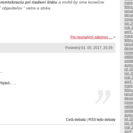
ontokraciu pri riadení štátu
a mohli by sme konečne
mare
febr
 objaviteľov “ vetra a slnka.
janu
dece
nove
jún 
máj 
apríl
mare
Pre neznalých zákonov . ..
»
febr
janu
Posledný 01. 05. 2017, 20:29
dece
nove
októ
sept
augu
júl 2
..
jún 
máj 
apríl
jdeš... ...
mare
febr
janu
dece
nove
októ
sept
augu
júl 2
Celá debata
|
RSS tejto debaty
jún 
máj 
apríl