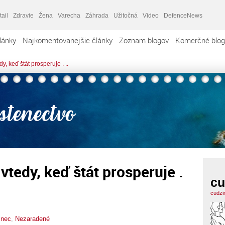
tail
Zdravie
Žena
Varecha
Záhrada
Užitočná
Video
DefenceNews
lánky
Najkomentovanejšie články
Zoznam blogov
Komerčné blog
y, keď štát prosperuje . ..
 vtedy, keď štát prosperuje .
cu
cudzi
inec
,
Nezaradené