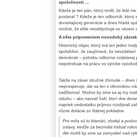
spoločnosti …
Kdeže je ten pán, ktorý tvrdil, že štát ni
postarať ? Kdeže je ten odborník, ktorý 
dorastajúcej generácie a dnes hľadá sp
možné, že ešte neoddychuje vo väzení a
A ešte pripomeniem novodobý zázra
Historický objav, ktorý má len jeden ma
spoľahlivo. Je zaujímavé, že nevzdelaní
demokrati – potrebu odborne vzdelanej pr
nepotrebuje na prácu vo výrobe vysokošk
Takže na záver stručné zhrnutie – dnes š
neprosperuje, ale sa len s obrovskou n
zadĺženosť. Možno by sme sa aj my mali 
otázku – ako nazvať ľudí, ktorí dve desa
napriek nedostatku príjmov rozdávali z
rôzne dotácie zo štátnej pokladne.
Pre mňa sú to klamári, zlodeji a podvo
oslavy, keďže za bezmála tridsať roko
Ale mohli by sme sa zamyslieť nad vý