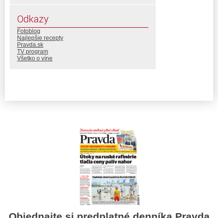
Odkazy
Fotoblog
Najlepšie recepty
Pravda.sk
TV program
Všetko o víne
Objednajte si predplatné denníka Pravda