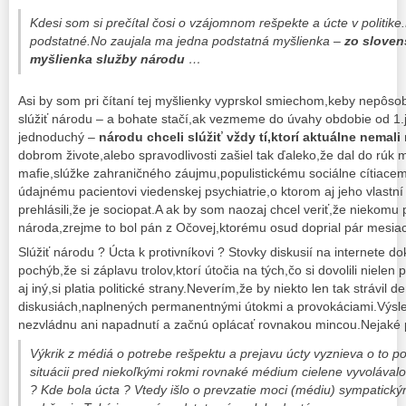
Kdesi som si prečítal čosi o vzájomnom rešpekte a úcte v politik
podstatné.No zaujala ma jedna podstatná myšlienka –
zo slovens
myšlienka služby národu
…
Asi by som pri čítaní tej myšlienky vyprskol smiechom,keby nepôsob
slúžiť národu – a bohate stačí,ak vezmeme do úvahy obdobie od 1
jednoduchý –
národu chceli slúžiť vždy tí,ktorí aktuálne nemali
dobrom živote,alebo spravodlivosti zašiel tak ďaleko,že dal do rúk
mafie,slúžke zahraničného záujmu,populistickému sociálne cítiacem
údajnému pacientovi viedenskej psychiatrie,o ktorom aj jeho vlastní
prehlásili,že je sociopat.A ak by som naozaj chcel veriť,že niekomu
národa,zrejme to bol pán z Očovej,ktorému osud doprial pár mesia
Slúžiť národu ? Úcta k protivníkovi ? Stovky diskusií na internete d
pochýb,že si záplavu trolov,ktorí útočia na tých,čo si dovolili nielen
aj iný,si platia politické strany.Neverím,že by niekto len tak strávil 
diskusiách,naplnených permanentnými útokmi a provokáciami.Výsle
nezvládnu ani napadnutí a začnú oplácať rovnakou mincou.Nejaké p
Výkrik z médiá o potrebe rešpektu a prejavu úcty vyznieva o to pok
situácii pred niekoľkými rokmi rovnaké médium cielene vyvolával
? Kde bola úcta ? Vtedy išlo o prevzatie moci (médiu) sympatickým