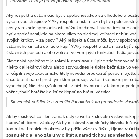
udržanie.Taká je pravá podstata výzvy k hodnotám.
Aký rešpekt a úcta môžu byť v spoločnosti,kde sa dlhodobo a beztr
vyšetrovacích spisov ? Aký rešpekt a úcta môžu byť v spoločnosti 
posty v rezorte spravodlivosti môžu kandidovať súdne trestané oso
byť v spoločnosti,kde sa skoro nikto zo siedmej veľmoci nebúri voči
svojich kritikov – za psov ? Aký rešpekt a úcta môžu byť v spoločno
ústavného činiteľa de facto kúpiť ? Aký rešpekt a úcta môžu byť v 
ústavných postoch alebo zotrvať vo verejných funkciách ľudia,usved
Slovenská spoločnosť je rokmi
kleptokracie
úplne zdeformovaná.Ke
niekto dal lekárovi kávu alebo stovku,dnes je úplne bežné,že vo ver
si
kúpili
svoje akademické tituly,nevedia preukázať pôvod majetku
chcú brániť národ pred tými,ktorí porušujú zákon (samozrejme seba 
vynechajú).Niet divu,však mnohí z nich by museli v takom prípade,a
vážne,zbaliť batôžtek a ísť zaklopať na bránu väznice.
Slovenská politika je o zneužití čohokoľvek na presadenie vlastn
Ak by existoval čo i len zamak úcty človeka k človeku v slovenskej po
budovách čierne zástavy.Ak by existoval zamak úcty človeka k člo
kontrol na hraniciach okresov by prišla výzva v štýle „
žijeme v ťažk
zosnulého a jeho zásluhy o štát a národ tichou spomienkou 