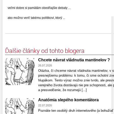
veľmi dobre si pamätám obedňajšie debaty ...
ako možno veriť takému politikovi, ktorý ...
Ďalšie články od tohto blogera
Chcete návrat vládnutia mantinelov ?
26.07.2026
Otázka, či chceme návrat vládnutia mantinelov, v 
presnejšiemu problému: k tomu, či sme ochotní zve
hlupákom. Tento výraz možno znie tvrdo, ale presne 
verejného života dostávajú nie pre schopnosti, ale 
a presvedčenie, že rozumejú [...]
Anatómia slepého komentátora
22.07.2026
Poznáte ten osobitý druh internetového (a bohužiaľ 