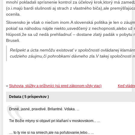
mnohí pokladali sprísnenie kontrol za účelový krok,ktorý má zam
(o.i.majú bardi slušnosti aj strach z vlastného biča),ale premýšľaj
ocenila.
Slovensko je však o niečom inom.A slovenská politika je len o záuj
pokiaľ sa náhodou nájde niekto,usvedčený z nechopnosti,alebo už n
hlúposti,že sa už nedá prehliadnuť – dostane zlatý padák v pobytu
Bruseli.
Rešpekt a úcta nemôžu existovať v spoločnosti ovládanej klamár
cudzieho záujmu,či pohrobkami dávneho zla.V takej spoločnosti m
«
Sluhovia, slúžky a príživníci (sú pred zákonom vždy viac)
Keď vládn
Debata ( 5 príspevkov )
Drsné, jasné, pravdivé. Brilantné. Vďaka. ...
Tie Božie mlyny si objavil pri klaňaní v moskovskom... ...
.... to ty nie si na smiech,ale na poľutovanie,lebo... ...