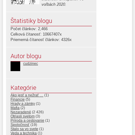
voľbách 2020.
Štatistiky blogu
Počet článkov: 2,466
Celková čítanosť: 10667407x
Priemerná čítanosť článkov: 4326x
Autor blogu
cudzinec
Kategórie
Ako jesť a nežrať …
(1)
Financie
(5)
Hrady a zámky
(1)
Mafia
(2)
Nezaradené
(2 426)
Otriasli svetom
(3)
Príroda a cestovanie
(1)
Spoločnosť
(19)
Stalo sa vo svete
(1)
Veda a technika
(1)