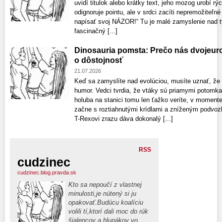
uvidí titulok alebo krátky text, jeho mozog urobí rý
odignoruje pointu, ale v srdci zacíti nepremožiteľn
napísať svoj NÁZOR!“ Tu je malé zamyslenie nad 
fascinačný [...]
Dinosauria pomsta: Prečo nás dvojeuro
o dôstojnosť
21.07.2026
Keď sa zamyslíte nad evolúciou, musíte uznať, že
humor. Vedci tvrdia, že vtáky sú priamymi potomk
holuba na stanici tomu len ťažko veríte, v moment
začne s roztiahnutými krídlami a zníženým podvozk
T-Rexovi zrazu dáva dokonalý [...]
RSS
cudzinec
cudzinec.blog.pravda.sk
Kto sa nepoučí z vlastnej
minulosti,je nútený si ju
opakovať.Budúcu koalíciu
volili tí,ktorí dali moc do rúk
šialencov a hlupákov vo