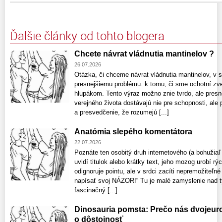
Ďalšie články od tohto blogera
Chcete návrat vládnutia mantinelov ?
26.07.2026
Otázka, či chceme návrat vládnutia mantinelov, v 
presnejšiemu problému: k tomu, či sme ochotní zve
hlupákom. Tento výraz možno znie tvrdo, ale presne 
verejného života dostávajú nie pre schopnosti, ale 
a presvedčenie, že rozumejú [...]
Anatómia slepého komentátora
22.07.2026
Poznáte ten osobitý druh internetového (a bohužiaľ 
uvidí titulok alebo krátky text, jeho mozog urobí rý
odignoruje pointu, ale v srdci zacíti nepremožiteľn
napísať svoj NÁZOR!“ Tu je malé zamyslenie nad 
fascinačný [...]
Dinosauria pomsta: Prečo nás dvojeuro
o dôstojnosť