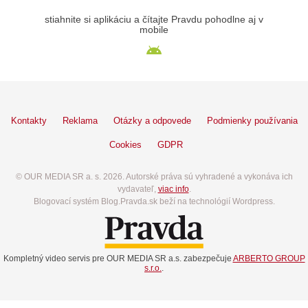
stiahnite si aplikáciu a čítajte Pravdu pohodlne aj v
mobile
Kontakty
Reklama
Otázky a odpovede
Podmienky používania
Cookies
GDPR
© OUR MEDIA SR a. s. 2026. Autorské práva sú vyhradené a vykonáva ich
vydavateľ,
viac info
.
Blogovací systém Blog.Pravda.sk beží na technológií Wordpress.
Kompletný video servis pre OUR MEDIA SR a.s. zabezpečuje
ARBERTO GROUP
s.r.o.
.