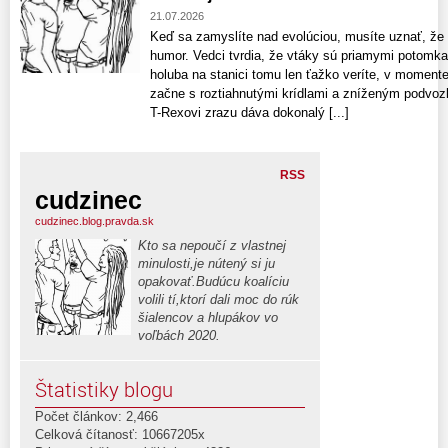
21.07.2026
Keď sa zamyslíte nad evolúciou, musíte uznať, že
humor. Vedci tvrdia, že vtáky sú priamymi potomk
holuba na stanici tomu len ťažko veríte, v moment
začne s roztiahnutými krídlami a zníženým podvozk
T-Rexovi zrazu dáva dokonalý [...]
RSS
cudzinec
cudzinec.blog.pravda.sk
Kto sa nepoučí z vlastnej
minulosti,je nútený si ju
opakovať.Budúcu koalíciu
volili tí,ktorí dali moc do rúk
šialencov a hlupákov vo
voľbách 2020.
Štatistiky blogu
Počet článkov: 2,466
Celková čítanosť: 10667205x