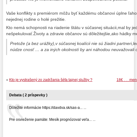
Vaše konflikty s premiérom môžu byť každému občanovi úplne ľahos
nejednej rodine o holé prežitie.
Kto nemá schopnosti na riadenie štátu v súčasnej situácii,mal by j
nešpekulovať.Životy a zdravie občanov sú dôležitejšie,ako hádky med
Pretože (a bez urážky),v súčasnej koalícii nie sú žiadni partneri,len
núdze cnosť … a za iných okolností by ani náhodou neuvažovali o
«
Kto je vystrašený zo zadržania šéfa tajnej služby ?
18€ . . . me
Debata ( 2 príspevky )
Dôležité informácie https://davdva.sk/sas-a... ...
Pre osvieženie pamäte: Mesík prognózoval veľa... ...