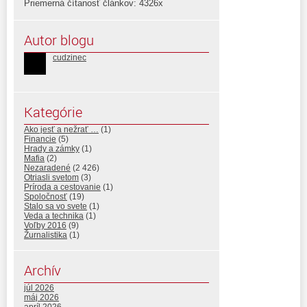
Priemerná čítanosť článkov: 4326x
Autor blogu
cudzinec
Kategórie
Ako jesť a nežrať …
(1)
Financie
(5)
Hrady a zámky
(1)
Mafia
(2)
Nezaradené
(2 426)
Otriasli svetom
(3)
Príroda a cestovanie
(1)
Spoločnosť
(19)
Stalo sa vo svete
(1)
Veda a technika
(1)
Voľby 2016
(9)
Žurnalistika
(1)
Archív
júl 2026
máj 2026