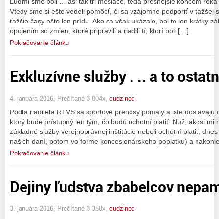
Ľuďmi sme boli … asi tak tri mesiace, teda presnejšie koncom roka
Vtedy sme si ešte vedeli pomôcť, či sa vzájomne podporiť v ťažšej s
ťažšie časy ešte len prídu. Ako sa však ukázalo, bol to len krátky zá
opojením so zmien, ktoré pripravili a riadili tí, ktorí boli […]
Pokračovanie článku
Exkluzívne služby . .. a to ostat
4. januára 2016, Prečítané 3 004x,
cudzinec
Podľa riaditeľa RTVS sa športové prenosy pomaly a iste dostávajú 
ktorý bude prístupný len tým, čo budú ochotní platiť. Nuž, akosi mi 
základné služby verejnoprávnej inštitúcie neboli ochotní platiť, dnes
našich daní, potom vo forme koncesionárskeho poplatku) a nakonie
Pokračovanie článku
Dejiny ľudstva zbabelcov nepamä
3. januára 2016, Prečítané 3 358x,
cudzinec