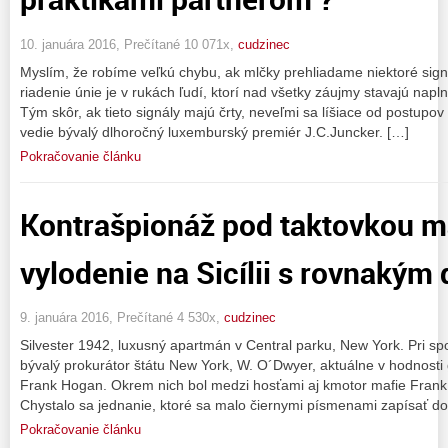
10. januára 2016, Prečítané 10 071x,
cudzinec
Myslím, že robíme veľkú chybu, ak mlčky prehliadame niektoré sign
riadenie únie je v rukách ľudí, ktorí nad všetky záujmy stavajú napln
Tým skôr, ak tieto signály majú črty, neveľmi sa líšiace od postupo
vedie bývalý dlhoročný luxemburský premiér J.C.Juncker. […]
Pokračovanie článku
Kontrašpionáž pod taktovkou maf
vylodenie na Sicílii s rovnakým
9. januára 2016, Prečítané 4 530x,
cudzinec
Silvester 1942, luxusný apartmán v Central parku, New York. Pri spol
bývalý prokurátor štátu New York, W. O´Dwyer, aktuálne v hodnosti 
Frank Hogan. Okrem nich bol medzi hosťami aj kmotor mafie Frank 
Chystalo sa jednanie, ktoré sa malo čiernymi písmenami zapísať do
Pokračovanie článku