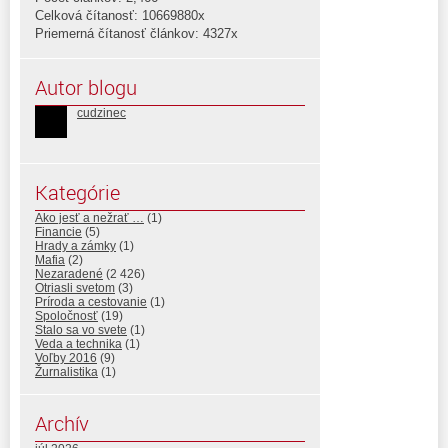
Celková čítanosť: 10669880x
Priemerná čítanosť článkov: 4327x
Autor blogu
cudzinec
Kategórie
Ako jesť a nežrať …
(1)
Financie
(5)
Hrady a zámky
(1)
Mafia
(2)
Nezaradené
(2 426)
Otriasli svetom
(3)
Príroda a cestovanie
(1)
Spoločnosť
(19)
Stalo sa vo svete
(1)
Veda a technika
(1)
Voľby 2016
(9)
Žurnalistika
(1)
Archív