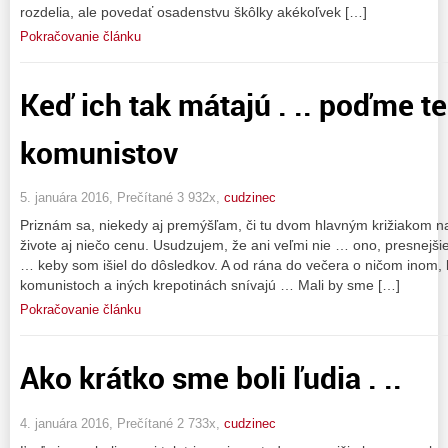
rozdelia, ale povedať osadenstvu škôlky akékoľvek […]
Pokračovanie článku
Keď ich tak mátajú . .. poďme te
komunistov
5. januára 2016, Prečítané 3 932x,
cudzinec
Priznám sa, niekedy aj premýšľam, či tu dvom hlavným križiakom na
živote aj niečo cenu. Usudzujem, že ani veľmi nie … ono, presnejšie 
… keby som išiel do dôsledkov. A od rána do večera o ničom inom,
komunistoch a iných krepotinách snívajú … Mali by sme […]
Pokračovanie článku
Ako krátko sme boli ľudia . ..
4. januára 2016, Prečítané 2 733x,
cudzinec