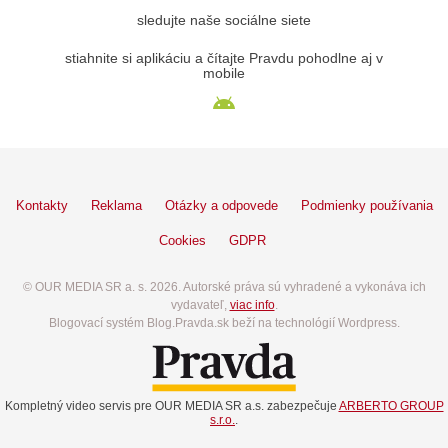
sledujte naše sociálne siete
stiahnite si aplikáciu a čítajte Pravdu pohodlne aj v
mobile
Kontakty
Reklama
Otázky a odpovede
Podmienky používania
Cookies
GDPR
© OUR MEDIA SR a. s. 2026. Autorské práva sú vyhradené a vykonáva ich
vydavateľ,
viac info
.
Blogovací systém Blog.Pravda.sk beží na technológií Wordpress.
Kompletný video servis pre OUR MEDIA SR a.s. zabezpečuje
ARBERTO GROUP
s.r.o.
.