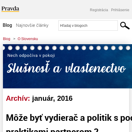
Registrácia
Prihlásenie
Blog
Najnovšie články
Najčítanejšie články
Blog
>
O Slovensku
Najkomentovanejšie články
Zoznam blogov
Komerčné blogy
Archív:
január, 2016
Môže byť vydierač a politik s 
praktikami partnerom ?