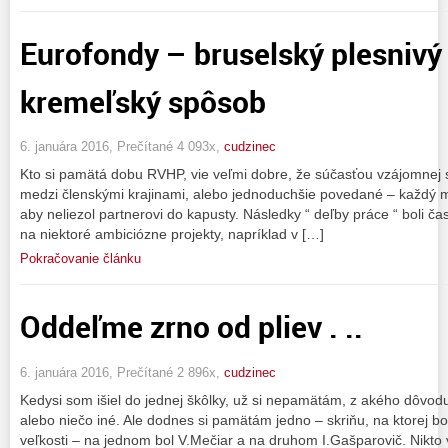
Eurofondy – bruselský plesnivý
kremeľský spôsob
6. januára 2016, Prečítané 4 093x,
cudzinec
Kto si pamätá dobu RVHP, vie veľmi dobre, že súčasťou vzájomnej 
medzi členskými krajinami, alebo jednoduchšie povedané – každý m
aby neliezol partnerovi do kapusty. Následky “ deľby práce “ boli č
na niektoré ambiciózne projekty, napríklad v […]
Pokračovanie článku
Oddeľme zrno od pliev . ..
6. januára 2016, Prečítané 2 896x,
cudzinec
Kedysi som išiel do jednej škôlky, už si nepamätám, z akého dôvodu
alebo niečo iné. Ale dodnes si pamätám jedno – skriňu, na ktorej bo
veľkosti – na jednom bol V.Mečiar a na druhom I.Gašparovič. Nikto v