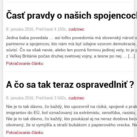
Časť pravdy o našich spojencoch
8. januára 2016, Prečítané 4 150x,
cudzinec
Jedna baba povedala … asi toľko povedomia má slovenský národ 
partnerov a spojencov, kto nám má byť údajne vzorom demokracie,
súvisí. Čo sa však nevie, alebo len pozná formou jedinej vety, to je
z Veľkej Británie počas druhej svetovej vojny, a tesne po nej … […]
Pokračovanie článku
A čo sa tak teraz ospravedlniť ?
8. januára 2016, Prečítané 3 542x,
cudzinec
Nie je to tak dávno, čo každý, kto upozornil na riziká, spojené s p
imigrantov do EÚ, bol označovaný za extrémistu, xenofóba, rasistu
Nie je to tak dávno, čo každý, kto poukázal aj na neraz doslova bez
obvinený, že si vymýšľa a straší bubákom z papierového vrecka. Ni
Pokračovanie článku