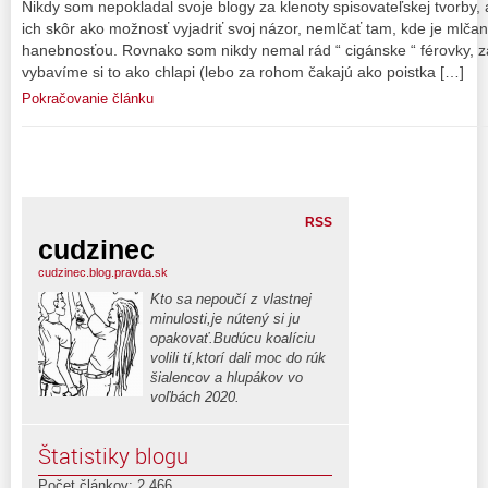
Nikdy som nepokladal svoje blogy za klenoty spisovateľskej tvorby
ich skôr ako možnosť vyjadriť svoj názor, nemlčať tam, kde je mlča
hanebnosťou. Rovnako som nikdy nemal rád “ cigánske “ férovky, z
vybavíme si to ako chlapi (lebo za rohom čakajú ako poistka […]
Pokračovanie článku
RSS
cudzinec
cudzinec.blog.pravda.sk
Kto sa nepoučí z vlastnej
minulosti,je nútený si ju
opakovať.Budúcu koalíciu
volili tí,ktorí dali moc do rúk
šialencov a hlupákov vo
voľbách 2020.
Štatistiky blogu
Počet článkov: 2,466