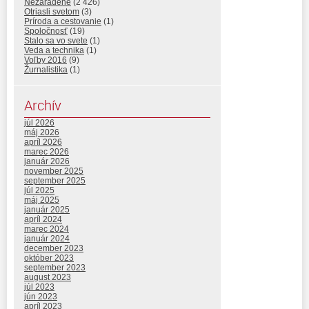
Nezaradené
(2 426)
Otriasli svetom
(3)
Príroda a cestovanie
(1)
Spoločnosť
(19)
Stalo sa vo svete
(1)
Veda a technika
(1)
Voľby 2016
(9)
Žurnalistika
(1)
Archív
júl 2026
máj 2026
apríl 2026
marec 2026
január 2026
november 2025
september 2025
júl 2025
máj 2025
január 2025
apríl 2024
marec 2024
január 2024
december 2023
október 2023
september 2023
august 2023
júl 2023
jún 2023
apríl 2023