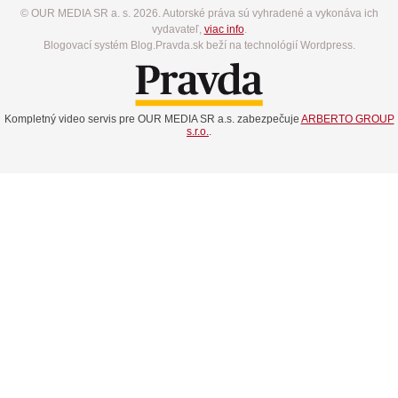
© OUR MEDIA SR a. s. 2026. Autorské práva sú vyhradené a vykonáva ich
vydavateľ,
viac info
.
Blogovací systém Blog.Pravda.sk beží na technológií Wordpress.
Kompletný video servis pre OUR MEDIA SR a.s. zabezpečuje
ARBERTO GROUP
s.r.o.
.