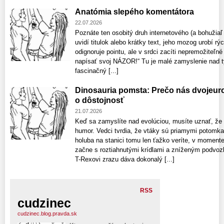
Anatómia slepého komentátora
22.07.2026
Poznáte ten osobitý druh internetového (a bohužiaľ 
uvidí titulok alebo krátky text, jeho mozog urobí rý
odignoruje pointu, ale v srdci zacíti nepremožiteľn
napísať svoj NÁZOR!“ Tu je malé zamyslenie nad 
fascinačný [...]
Dinosauria pomsta: Prečo nás dvojeuro
o dôstojnosť
21.07.2026
Keď sa zamyslíte nad evolúciou, musíte uznať, že
humor. Vedci tvrdia, že vtáky sú priamymi potomk
holuba na stanici tomu len ťažko veríte, v moment
začne s roztiahnutými krídlami a zníženým podvozk
T-Rexovi zrazu dáva dokonalý [...]
RSS
cudzinec
cudzinec.blog.pravda.sk