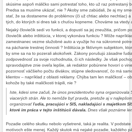
skúsime aspoň máličko sami potrestať toho, kto už raz potrestaný b
Predsa sa musíme ukázať, nie ? Akoby sme zabúdali, že aj my sme 
stať, že sa dostaneme do problémov (či už chtiac alebo nechtiac) a ak
tých, do ktorých si dnes tak s chuťou kopneme. Chováme sa vtedy ak
Nejaký človiečik sedí vo funkcii, a dopustí sa jej zneužitia, pričom p
človiečik alebo inštitúcia, v ktorej vykonáva funkciu ? Môže napríklad 
zamestnanec vezme služobné auto a využije ho na súkromné potreb
na páchanie trestnej činnosti ? Inštitúcia je fiktívnym subjektom, k
by sme sa na to pozerali akokoľvek. Zákony porušujú zásadne ľudia.
zodpovednosť za svoje rozhodnutia, či ich následky. Je však pochop
spravodajstve znie oveľa lepšie, ak redaktor pobúrene hovorí o vine i
pozornosť väčšieho počtu divákov, stúpne sledovanosť, čo má sam
klientov – napríklad z oblasti reklamy. Chýba tam len maličkosť – o
kohože by také maličkosti trápili, nie ?
Iste, kdesi sme začuli, že únos prezidentovho syna organizovala 
viacerých strán. Ale to nemôže byť pravda, pretože aj v najlepšo
organizovať
ľudia, pracujúci v SIS, nakladajúci s majetkom SI
ktoré im práca v tejto inštitúcii dávala.
Dnes však poznáme len 
Pozadie celého skutku nebolo vyšetrené, taká je realita. V podstat
motívoch ešte menej. Každý skutok má nejaké pozadie, každého pác