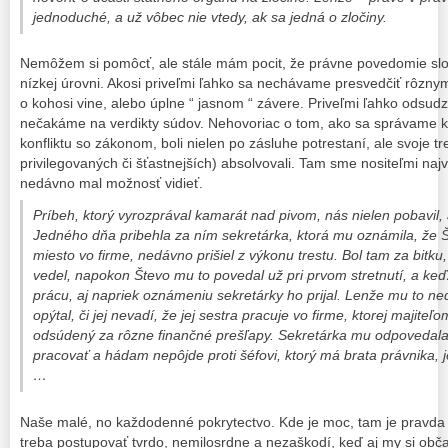
jednoduché, a už vôbec nie vtedy, ak sa jedná o zločiny.
Nemôžem si pomôcť, ale stále mám pocit, že právne povedomie sl
nízkej úrovni. Akosi priveľmi ľahko sa nechávame presvedčiť rôzny
o kohosi vine, alebo úplne “ jasnom “ závere. Priveľmi ľahko odsud
nečakáme na verdikty súdov. Nehovoriac o tom, ako sa správame k 
konfliktu so zákonom, boli nielen po zásluhe potrestaní, ale svoje tr
privilegovaných či šťastnejších) absolvovali. Tam sme nositeľmi na
nedávno mal možnosť vidieť.
Príbeh, ktorý vyrozprával kamarát nad pivom, nás nielen pobavil, al
Jedného dňa pribehla za ním sekretárka, ktorá mu oznámila, že Š
miesto vo firme, nedávno prišiel z výkonu trestu. Bol tam za bit
vedel, napokon Števo mu to povedal už pri prvom stretnutí, a keď
prácu, aj napriek oznámeniu sekretárky ho prijal. Lenže mu to nedalo
opýtal, či jej nevadí, že jej sestra pracuje vo firme, ktorej majiteľo
odsúdený za rôzne finančné prešľapy. Sekretárka mu odpovedala
pracovať a hádam nepôjde proti šéfovi, ktorý má brata právnika, 
…
Naše malé, no každodenné pokrytectvo. Kde je moc, tam je pravda i 
treba postupovať tvrdo, nemilosrdne a nezaškodí, keď aj my si ob