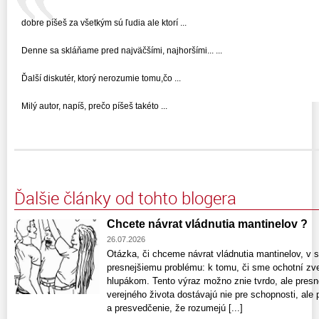
dobre píšeš za všetkým sú ľudia ale ktorí ...
Denne sa skláňame pred najväčšími, najhoršími... ...
Ďalší diskutér, ktorý nerozumie tomu,čo ...
Milý autor, napíš, prečo píšeš takéto ...
Ďalšie články od tohto blogera
Chcete návrat vládnutia mantinelov ?
26.07.2026
Otázka, či chceme návrat vládnutia mantinelov, v 
presnejšiemu problému: k tomu, či sme ochotní zve
hlupákom. Tento výraz možno znie tvrdo, ale presne 
verejného života dostávajú nie pre schopnosti, ale 
a presvedčenie, že rozumejú [...]