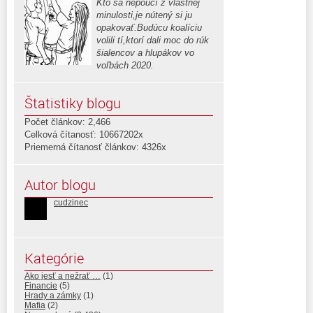
Kto sa nepoučí z vlastnej
minulosti,je nútený si ju
opakovať.Budúcu koalíciu
volili tí,ktorí dali moc do rúk
šialencov a hlupákov vo
voľbách 2020.
Štatistiky blogu
Počet článkov: 2,466
Celková čítanosť: 10667202x
Priemerná čítanosť článkov: 4326x
Autor blogu
cudzinec
Kategórie
Ako jesť a nežrať …
(1)
Financie
(5)
Hrady a zámky
(1)
Mafia
(2)