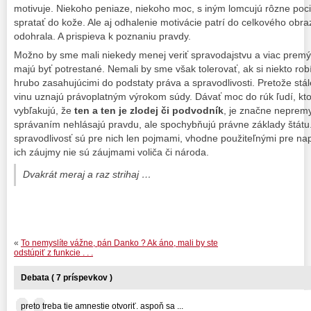
motivuje. Niekoho peniaze, niekoho moc, s iným lomcujú rôzne poci
spratať do kože. Ale aj odhalenie motivácie patrí do celkového obra
odohrala. A prispieva k poznaniu pravdy.
Možno by sme mali niekedy menej veriť spravodajstvu a viac premý
majú byť potrestané. Nemali by sme však tolerovať, ak si niekto rob
hrubo zasahujúcimi do podstaty práva a spravodlivosti. Pretože stále
vinu uznajú právoplatným výrokom súdy. Dávať moc do rúk ľudí, kt
vybľakujú, že
ten a ten je zlodej či podvodník
, je značne nepremy
správaním nehlásajú pravdu, ale spochybňujú právne základy štátu.
spravodlivosť sú pre nich len pojmami, vhodne použiteľnými pre nap
ich záujmy nie sú záujmami voliča či národa.
Dvakrát meraj a raz strihaj …
«
To nemyslíte vážne, pán Danko ? Ak áno, mali by ste
odstúpiť z funkcie . . .
Debata ( 7 príspevkov )
preto treba tie amnestie otvoriť. aspoň sa ...