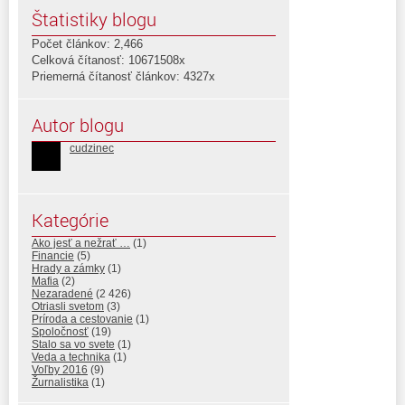
Štatistiky blogu
Počet článkov: 2,466
Celková čítanosť: 10671508x
Priemerná čítanosť článkov: 4327x
Autor blogu
cudzinec
Kategórie
Ako jesť a nežrať …
(1)
Financie
(5)
Hrady a zámky
(1)
Mafia
(2)
Nezaradené
(2 426)
Otriasli svetom
(3)
Príroda a cestovanie
(1)
Spoločnosť
(19)
Stalo sa vo svete
(1)
Veda a technika
(1)
Voľby 2016
(9)
Žurnalistika
(1)