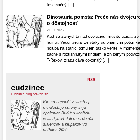
fascinačný [...]
Dinosauria pomsta: Prečo nás dvojeuro
o dôstojnosť
21.07.2026
Keď sa zamyslíte nad evolúciou, musíte uznať, že
humor. Vedci tvrdia, že vtáky sú priamymi potomk
holuba na stanici tomu len ťažko veríte, v moment
začne s roztiahnutými krídlami a zníženým podvozk
T-Rexovi zrazu dáva dokonalý [...]
RSS
cudzinec
cudzinec.blog.pravda.sk
Kto sa nepoučí z vlastnej
minulosti,je nútený si ju
opakovať.Budúcu koalíciu
volili tí,ktorí dali moc do rúk
šialencov a hlupákov vo
voľbách 2020.