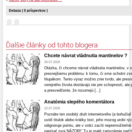
«
Národ, ktorý na štát nedorástol …
Debata ( 0 príspevkov )
Ďalšie články od tohto blogera
Chcete návrat vládnutia mantinelov ?
26.07.2026
Otázka, či chceme návrat vládnutia mantinelov, v 
presnejšiemu problému: k tomu, či sme ochotní zve
hlupákom. Tento výraz možno znie tvrdo, ale presne 
verejného života dostávajú nie pre schopnosti, ale 
a presvedčenie, že rozumejú [...]
Anatómia slepého komentátora
22.07.2026
Poznáte ten osobitý druh internetového (a bohužiaľ 
uvidí titulok alebo krátky text, jeho mozog urobí rý
odignoruje pointu, ale v srdci zacíti nepremožiteľn
napísať svoj NÁZOR!“ Tu je malé zamyslenie nad 