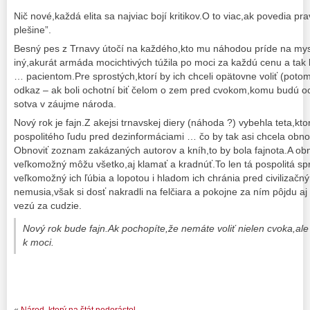
Nič nové,každá elita sa najviac bojí kritikov.O to viac,ak povedia pr
plešine”.
Besný pes z Trnavy útočí na každého,kto mu náhodou príde na my
iný,akurát armáda mocichtivých túžila po moci za každú cenu a tak 
… pacientom.Pre sprostých,ktorí by ich chceli opätovne voliť (potom 
odkaz – ak boli ochotní biť čelom o zem pred cvokom,komu budú oc
sotva v záujme národa.
Nový rok je fajn.Z akejsi trnavskej diery (náhoda ?) vybehla teta,k
pospolitého ľudu pred dezinformáciami … čo by tak asi chcela obnovi
Obnoviť zoznam zakázaných autorov a kníh,to by bola fajnota.A ob
veľkomožný môžu všetko,aj klamať a kradnúť.To len tá pospolitá s
veľkomožný ich ľúbia a lopotou i hladom ich chránia pred civilizač
nemusia,však si dosť nakradli na felčiara a pokojne za ním pôjdu aj
vezú za cudzie.
Nový rok bude fajn.Ak pochopíte,že nemáte voliť nielen cvoka,ale a
k moci.