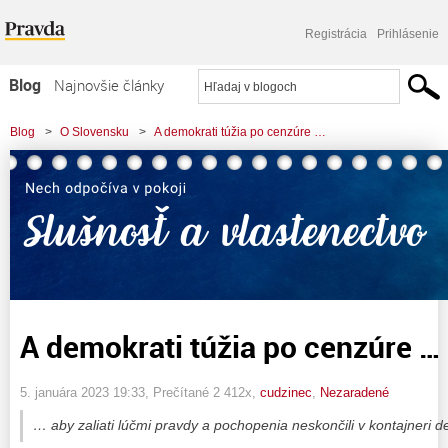
Registrácia
Prihlásenie
Blog
Najnovšie články
Najčítanejšie články
Blog
>
O Slovensku
>
A demokrati túžia po cenzúre …
Najkomentovanejšie články
Zoznam blogov
Komerčné blogy
A demokrati túžia po cenzúre …
5. januára 2023 19:33
, Prečítané 2 412x,
cudzinec
,
Nezaradené
… aby zaliati lúčmi pravdy a pochopenia neskončili v kontajneri d