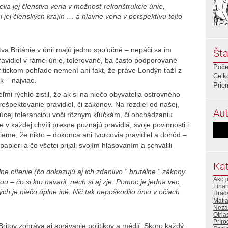
lia jej členstva veria v možnosť rekonštrukcie únie,
 jej členských krajín … a hlavne veria v perspektívu tejto
va Británie v únii majú jedno spoločné – nepáči sa im
Šta
vidiel v rámci únie, tolerované, ba často podporované
Poče
kritickom pohľade nemení ani fakt, že práve Londýn ťaží z
Celk
k – najviac.
Prie
eľmi rýchlo zistil, že ak si na niečo obyvatelia ostrovného
 rešpektovanie pravidiel, či zákonov. Na rozdiel od našej,
Aut
júcej toleranciou voči rôznym kľučkám, či obchádzaniu
 že v každej chvíli presne poznajú pravidlá, svoje povinnosti i
ieme, že nikto – dokonca ani tvorcovia pravidiel a dohôd –
apieri a čo všetci prijali svojím hlasovaním a schválili
Kat
álne cítenie (čo dokazujú aj ich zdanlivo “ brutálne “ zákony
Ako j
dou – čo si kto navaril, nech si aj zje. Pomoc je jedna vec,
Fina
ch je niečo úplne iné. Nič tak nepoškodilo úniu v očiach
Hrad
Mafi
Neza
Otria
Príro
Britov zohráva aj správanie politikov a médií. Skoro každý