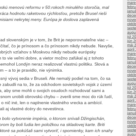
mare
febr
nskú menovú reformu v 50.rokoch minulého storočia, mal
janu
ráca hodnotu raketovou rýchlosťou, pretože Brusel rieši
dece
isiami nekrytej meny. Európa je doslova zaplavená
nove
októ
sept
augu
júl 2
ad slovenským je v tom, že Brit je neporovnateľne viac –
jún 
máj 
počítať, čo je prínosom a čo prínosom nikdy nebude. Navyše,
apríl
 dobrých vzťahov s Moskvou nikdy nebude európsky
mare
 to vie veľmi dobre, a vietor možno zafúkal aj z tohoto
febr
janu
emohol Londýn neraz realizovať vlastnú politiku. Slová a
dece
 – a to je pravidlo, nie výnimka.
nove
októ
sný vývoj sedia v Bruseli. Ale nemalý podiel na tom, čo sa
sept
augu
e zabudli na to, že za odchodom sovietskych vojsk z území
júl 2
a, aby sme mohli o svojich osudoch rozhodovať sami a
jún 
snom urobili obrovskú chybu – zverili sme moc do rúk ľudí,
máj 
apríl
 o nič iné, len o naplnenie vlastného vrecka a ambícií.
mare
ali aj vlastné dcéry do nevestinca.
febr
janu
dece
m bolo vytvorenie impéria, o ktorom snívali Džingischán,
nove
torom by boli ľudia len položkou na skladovej karte. Briti
októ
ktoré sa pokúšali sami vytvoriť, i spomienky, kam ich snahy
sept
augu