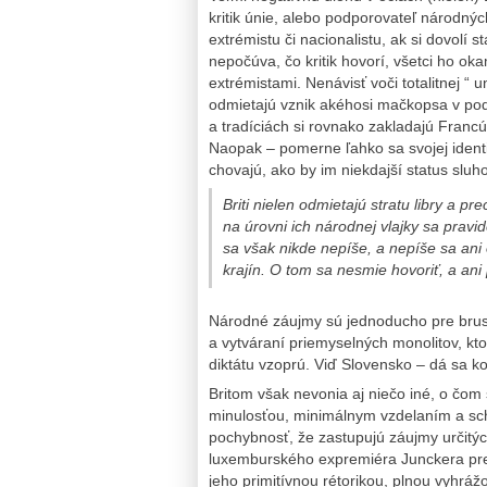
kritik únie, alebo podporovateľ národnýc
extrémistu či nacionalistu, ak si dovolí
nepočúva, čo kritik hovorí, všetci ho o
extrémistami. Nenávisť voči totalitnej “ un
odmietajú vznik akéhosi mačkopsa v podob
a tradíciách si rovnako zakladajú Francú
Naopak – pomerne ľahko sa svojej identit
chovajú, ako by im niekdajší status sluh
Briti nielen odmietajú stratu libry a p
na úrovni ich národnej vlajky sa pravid
sa však nikde nepíše, a nepíše sa ani o
krajín. O tom sa nesmie hovoriť, a ani
Národné záujmy sú jednoducho pre brusel
a vytváraní priemyselných monolitov, kt
diktátu vzoprú. Viď Slovensko – dá sa k
Britom však nevonia aj niečo iné, o čom
minulosťou, minimálnym vzdelaním a scho
pochybnosť, že zastupujú záujmy určitých 
luxemburského expremiéra Junckera pre 
jeho primitívnou rétorikou, plnou vyhráž