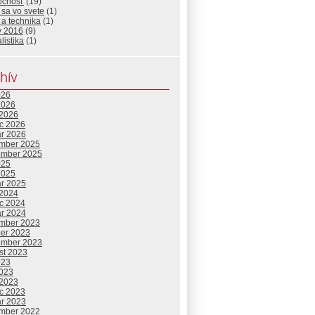
očnosť
(19)
 sa vo svete
(1)
a technika
(1)
y 2016
(9)
listika
(1)
hív
026
2026
 2026
c 2026
ár 2026
mber 2025
ember 2025
025
2025
ár 2025
 2024
c 2024
ár 2024
mber 2023
ber 2023
ember 2023
st 2023
023
2023
 2023
c 2023
ár 2023
mber 2022