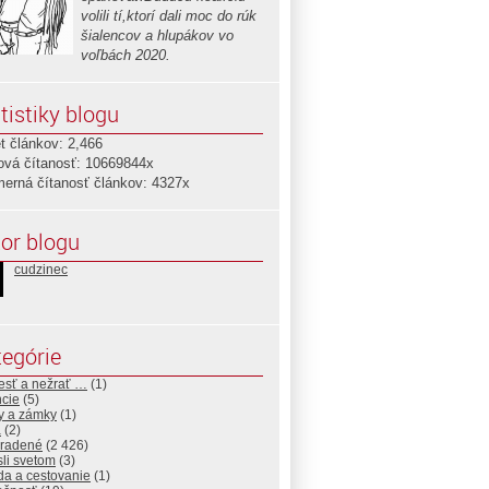
volili tí,ktorí dali moc do rúk
šialencov a hlupákov vo
voľbách 2020.
tistiky blogu
t článkov: 2,466
ová čítanosť: 10669844x
merná čítanosť článkov: 4327x
or blogu
cudzinec
egórie
esť a nežrať …
(1)
ncie
(5)
y a zámky
(1)
a
(2)
radené
(2 426)
sli svetom
(3)
da a cestovanie
(1)