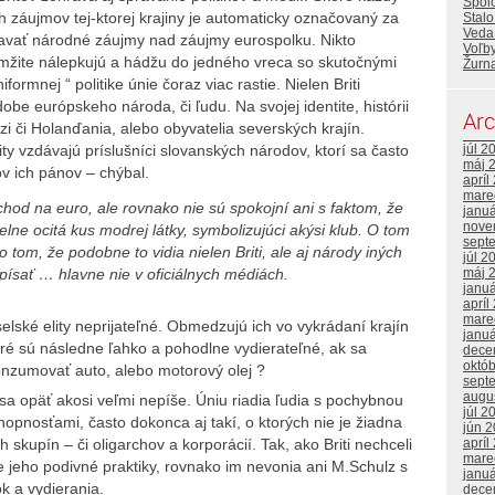
Spol
h záujmov tej-ktorej krajiny je automaticky označovaný za
Stalo
Veda 
 stavať národné záujmy nad záujmy eurospolku. Nikto
Voľb
kamžite nálepkujú a hádžu do jedného vreca so skutočnými
Žurna
iformnej “ politike únie čoraz viac rastie. Nielen Briti
e európskeho národa, či ľudu. Na svojej identite, histórii
Arc
zi či Holanďania, alebo obyvatelia severských krajín.
júl 2
y vzdávajú príslušníci slovanských národov, ktorí sa často
máj 
ov ich pánov – chýbal.
apríl
mare
rechod na euro, ale rovnako nie sú spokojní ani s faktom, že
janu
nove
elne ocitá kus modrej látky, symbolizujúci akýsi klub. O tom
sept
 tom, že podobne to vidia nielen Briti, ale aj národy iných
júl 2
máj 
 písať … hlavne nie v oficiálnych médiách.
janu
apríl
mare
ské elity neprijateľné. Obmedzujú ich vo vykrádaní krajín
janu
oré sú následne ľahko a pohodlne vydierateľné, ak sa
dece
októ
onzumovať auto, alebo motorový olej ?
sept
augu
 sa opäť akosi veľmi nepíše. Úniu riadia ľudia s pochybnou
júl 2
pnosťami, často dokonca aj takí, o ktorých nie je žiadna
jún 
skupín – či oligarchov a korporácií. Tak, ako Briti nechceli
apríl
mare
jeho podivné praktiky, rovnako im nevonia ani M.Schulz s
janu
ok a vydierania.
dece