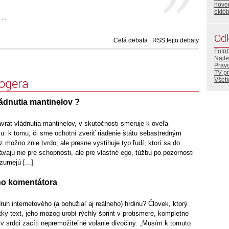
nove
októ
...
Od
Celá debata
|
RSS tejto debaty
Foto
Najle
Prav
TV p
logera
Všetk
ádnutia mantinelov ?
rat vládnutia mantinelov, v skutočnosti smeruje k oveľa
u: k tomu, či sme ochotní zveriť riadenie štátu sebastredným
 možno znie tvrdo, ale presne vystihuje typ ľudí, ktorí sa do
ávajú nie pre schopnosti, ale pre vlastné ego, túžbu po pozornosti
zumejú [...]
ho komentátora
ruh internetového (a bohužiaľ aj reálneho) hrdinu? Človek, ktorý
átky text, jeho mozog urobí rýchly šprint v protismere, kompletne
e v srdci zacíti nepremožiteľné volanie divočiny: „Musím k tomuto