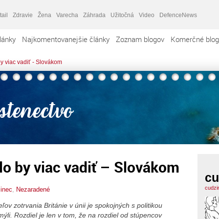
tail
Zdravie
Žena
Varecha
Záhrada
Užitočná
Video
DefenceNews
lánky
Najkomentovanejšie články
Zoznam blogov
Komerčné blog
y viac vadiť - Slovákom
lo by viac vadiť – Slovákom
cu
cudzi
inec
,
Nezaradené
ov zotrvania Británie v únii je spokojných s politikou
li. Rozdiel je len v tom, že na rozdiel od stúpencov