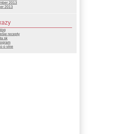
mber 2013
ber 2013
kazy
blog
pšie recepty
da.sk
rogram
o o víne