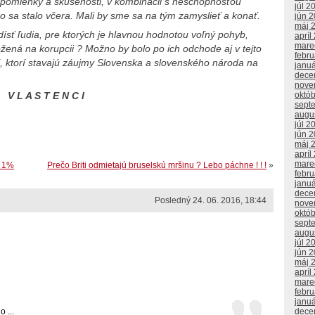
 spomienky a skúsenosti, v kombinácii s neschopnosťou
júl 2
čo sa stalo včera. Mali by sme sa na tým zamyslieť a konať.
jún 
máj 
sť ľudia, pre ktorých je hlavnou hodnotou voľný pohyb,
apríl
mare
ožená na korupcii ? Možno by bolo po ich odchode aj v tejto
febr
 tí, ktorí stavajú záujmy Slovenska a slovenského národa na
janu
dece
nove
októ
V L A S T E N C I
sept
augu
júl 2
jún 
máj 
apríl
mare
u 1%
Prečo Briti odmietajú bruselskú mršinu ? Lebo páchne ! ! !
»
febr
janu
dece
Posledný 24. 06. 2016, 18:44
nove
októ
sept
augu
júl 2
jún 
máj 
apríl
mare
febr
janu
 ...
dece