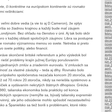
mare
febr
vete, či konkrétne na európskom kontinente sú rovnako
janu
i reštrikciami.
dece
nove
jún 
ti veľmi dobre vedia (a vie to aj D.Cameron), že vplyv
máj 
apríl
oršia so žiadnou krajinou a každý bude mať záujem
mare
ondýnom. Bez ohľadu na členstvo v únii. Aj tak bolo skôr
febr
janu
oro v každej oblasti spoločných záujmov. Libra sa postupne
dece
bude rovnako významnou menou vo svete. Netreba si preto
nove
októ
svete politiky, alebo financií.
sept
práve skončené britské referendum a jeho výsledok bol
augu
júl 2
 riešiť problémy krajín južnej Európy porušovaním
jún 
 vyjednaných zmlúv a zriadením eurovalu. V zmluvách sa
máj 
apríl
dnosť za vlastné záväzky – teda aj dlhy. Rovnako bolo
mare
európskeho spoločenstva nezačala koncom 20.storočia, ale
febr
janu
už od 70.rokov 20.storočia, nikdy sa neriešila systémovo a
dece
ičiek a vydávaním nekrytých štátnych dlhopisov. Grécka
nove
980, talianska ekonomika bola prakticky od konca
októ
sept
olitických spojencov (nemýľte sa, bývalý taliansky expremiér
augu
evinný, ale jeho odsúdenie mohlo spôsobiť nezastaviteľnú
júl 2
jún 
sko a Španielsko sa tiež borili s problémami, ktoré nikto
máj 
apríl