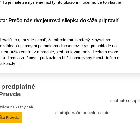
 Tu je malé zamyslenie nad týmto úkazom moderna: Je to vlastne
ta: Prečo nás dvojeurová sliepka dokáže pripraviť
 evolúciou, musíte uznať, že príroda má zvrátený zmysel pre
 že vtáky sú priamymi potomkami dinosaurov. Kým pri pohľade na
mu len ťažko veríte, v momente, keď sa k vám na vidieckom dvore
i krídlami a zníženým podvozkom blížiť nahnevaný kohút, teória o
okonalý [...]
 predplatné
Pravda
stiahnite si ap
ormácie na každý deň
sledujte naše sociálne siete
íka Pravda