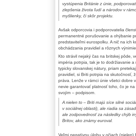
vystúpenia Británie z únie, podporovate
zlepšenia života ľudí a národov v rámci
myšlienky, či skôr projektu.
Avšak odporcovia i podporovatelia členst
permanentné porušovanie a ohýbanie pra
predstaviteľmi eurospolku. A nič na ich 
obchádzania pravidiel a rôznych výnimie
Kto strávil nejaký čas na britskej pôde, v
impéria potrpia, tak je to dodržiavanie a
typicky slovanskej nátury, priam preteka
pravidiel, si Briti potrpia na skutočnosť,
práva. Lenže v rámci únie všetci dobre v
nevie garantovať platnosť toho, čo je na p
svojím – podpisom.
A nielen to – Briti majú síce silné soci
v sociálnej oblasti), ale riadia sa zása
ale zodpovednosť za následky chýb iný
Britov, ako známy euroval.
Veľmi negatívnu úlohu v očiach (nielen) 