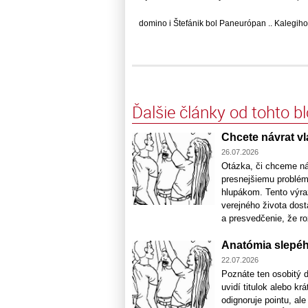
domino i Štefánik bol Paneurópan .. Kalegiho 
Ďalšie články od tohto b
Chcete návrat vl
26.07.2026
Otázka, či chceme náv
presnejšiemu problém
hlupákom. Tento výraz
verejného života dost
a presvedčenie, že ro
Anatómia slepé
22.07.2026
Poznáte ten osobitý d
uvidí titulok alebo kr
odignoruje pointu, al