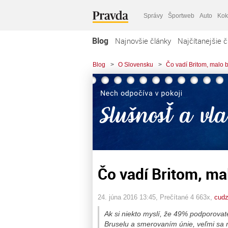
Správy
Športweb
Auto
Kok
Blog
Najnovšie články
Najčítanejšie č
Blog
>
O Slovensku
>
Čo vadí Britom, malo b
Čo vadí Britom, ma
24. júna 2016 13:45
, Prečítané 4 663x,
cudz
Ak si niekto myslí, že 49% podporovateľ
Bruselu a smerovaním únie, veľmi sa mý