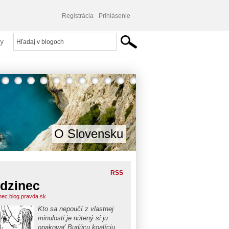
Registrácia
Prihlásenie
y
O Slovensku
RSS
dzinec
nec.blog.pravda.sk
Kto sa nepoučí z vlastnej
minulosti,je nútený si ju
opakovať.Budúcu koalíciu