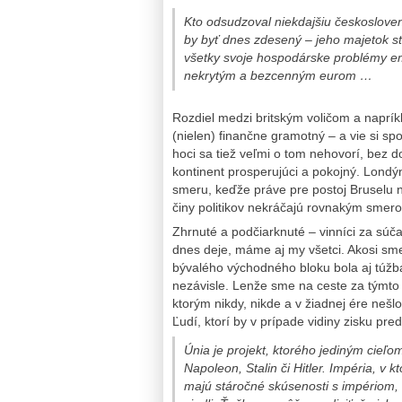
Kto odsudzoval niekdajšiu českoslove
by byť dnes zdesený – jeho majetok st
všetky svoje hospodárske problémy em
nekrytým a bezcenným eurom …
Rozdiel medzi britským voličom a napríkl
(nielen) finančne gramotný – a vie si s
hoci sa tiež veľmi o tom nehovorí, bez
kontinent prosperujúci a pokojný. Londýn
smeru, keďže práve pre postoj Bruselu n
činy politikov nekráčajú rovnakým smerom
Zhrnuté a podčiarknuté – vinníci za súča
dnes deje, máme aj my všetci. Akosi sm
bývalého východného bloku bola aj túžb
nezávisle. Lenže sme na ceste za týmto 
ktorým nikdy, nikde a v žiadnej ére nešlo
Ľudí, ktorí by v prípade vidiny zisku pred
Únia je projekt, ktorého jediným cieľo
Napoleon, Stalin či Hitler. Impéria, v k
majú stáročné skúsenosti s impériom, 