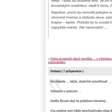
viedli. Ťažko sa môžeme diviť, že ich
bruselských úradníkov, viedli k tomu, 
Napokon, prečo by nemohli pokojne odí
otvorené hranice a sloboda slova, zal
krajine – lepšie. Pretože by tu zostali
najvyššie miesto. Nie nacionalisti …
«
Doba prosperity akosi neprišla . .. s výnimko
podvodníkov
Debata ( 7 príspevkov )
Nechápete .... takže, zbytočné vysvetľovať ...
Súhlasím s autorom. ...
Keďže Brusel stojí na potláčaní národnej ...
A ja osobne som nikdy neschvaľovala vstup do