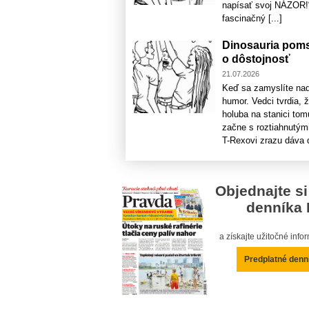
napísať svoj NÁZOR!“
fascinačný [...]
Dinosauria poms
o dôstojnosť
21.07.2026
Keď sa zamyslíte nad
humor. Vedci tvrdia,
holuba na stanici to
začne s roztiahnutým
T-Rexovi zrazu dáva d
Objednajte si
denníka 
a získajte užitočné inf
Predplatné denn