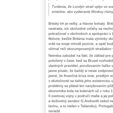
Tvrdenia, že Londýn stratí vplyv vo s
smiešne, ako vydieranie Moskvy rôznym
Britský trh je veľký, a hlavne bohatý. Bri
nestratia, ich obchodné vzťahy sa nezh
pokračovať v obchodoch a spolupráci s L
fiktívne, keďže Británia mala výnimky sk
vráti na svoje minulé pozície, a opäť 
všímať reči skorumpovaných strašiakov vo 
Netreba zabúdať na fakt, že základ pre 
položený v čase, keď sa Brusel rozhodol
vlastných pravidiel, porušovaním ťažko
jasne písalo, že každý si nesie zodpove
jasné, že finančná kríza únie, predtým 
v skutočnosti sa tiahla jeho existenciou 
problémy sa plátali len navyšovaním pôž
ekonomika bola na kolenách už v roku 1
II.svetovej vojny v područí mafie a jej p
a doživotný senátor G.Andreotti nebol n
lavínu, a to nielen v Taliansku), Portugal
neriešil.