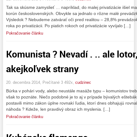
Tak sa skúsme zamyslieť … napríklad, do malej privatizácie išiel ma
korún československých. Obvykle sa jednalo o rôzne malé prevádzk
Výsledok ? Nebudeme zatvárať oči pred realitou – 28,8% prevádzo
roka po privatizácii. Po piatich rokoch od privatizácie vyvíjalo […]
Pokračovanie článku
Komunista ? Nevadí . .. ale lotor,
akejkoľvek strany
20. decembra 2014, Prečítané 3 492x,
cudzinec
Búrka v pohári vody, alebo neustále masáže typu – komunistov treba 
však to poznáte. Niečo podobné je to aj v prípade bývalých eštebák
postavili mimo zákon úplne rovnakí ľudia, ktorí dnes obhajujú rovn
náhoda ? Kdeže, len pravdivý obraz ich myslenia. […]
Pokračovanie článku