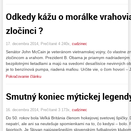
Odkedy kážu o morálke vrahovia
zločinci ?
17. decembra 2014, Prečítané 4 240x,
cudzinec
Senátor John McCain je veteránom vietnamskej vojny, čo vlastne z
zločincom a vrahom. Prezident B. Obama je priamym nadriadeným t
bezpilotnými lietadlami a majú na svedomí desaťtisíce nevinných o
je to benzínová pumpa, riadená mafiou. Určite vie, o čom hovorí –
Pokračovanie článku
Smutný koniec mýtickej legend
16. decembra 2014, Prečítané 3 173x,
cudzinec
Do 50. rokov bola Veľká Británia členom hokejovej svetovej špičky.
nepatrí, ale ani sa neutešuje spomienkami na to, čo kedysi – bolo.
športoch. Je Slovan najúspešnejším slovenským futbalovým klubom