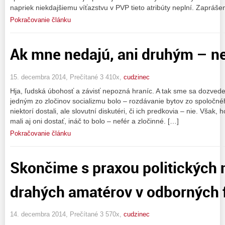
napriek niekdajšiemu víťazstvu v PVP tieto atribúty neplní. Zapráše
Pokračovanie článku
Ak mne nedajú, ani druhým – ne
15. decembra 2014, Prečítané 3 410x,
cudzinec
Hja, ľudská úbohosť a závisť nepozná hraníc. A tak sme sa dozvedel
jedným zo zločinov socializmu bolo – rozdávanie bytov zo spoločnéh
niektorí dostali, ale slovutní diskutéri, či ich predkovia – nie. Však,
mali aj oni dostať, ináč to bolo – nefér a zločinné. […]
Pokračovanie článku
Skončime s praxou politických
drahých amatérov v odborných 
14. decembra 2014, Prečítané 3 570x,
cudzinec