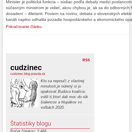
Minister je politická funkcia – súdiac podľa debaty medzi poslanc
súčasným ministrom je vidieť, akou chybou je, ak sa do odborných fu
dosadení – diletanti. Poviem na rovinu, debata o slovenských elek
kanáli naplno odhalila pozadie hospodárskeho a ekonomického úp
Pokračovanie článku
RSS
cudzinec
cudzinec.blog.pravda.sk
Kto sa nepoučí z vlastnej
minulosti,je nútený si ju
opakovať.Budúcu koalíciu
volili tí,ktorí dali moc do rúk
šialencov a hlupákov vo
voľbách 2020.
Štatistiky blogu
Počet článkov: 2,466