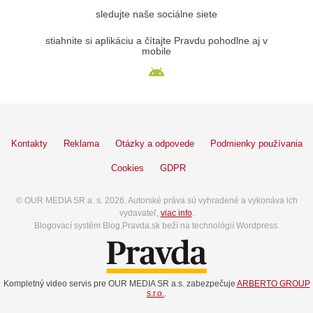
sledujte naše sociálne siete
stiahnite si aplikáciu a čítajte Pravdu pohodlne aj v
mobile
Kontakty
Reklama
Otázky a odpovede
Podmienky používania
Cookies
GDPR
© OUR MEDIA SR a. s. 2026. Autorské práva sú vyhradené a vykonáva ich
vydavateľ,
viac info
.
Blogovací systém Blog.Pravda.sk beží na technológií Wordpress.
Kompletný video servis pre OUR MEDIA SR a.s. zabezpečuje
ARBERTO GROUP
s.r.o.
.