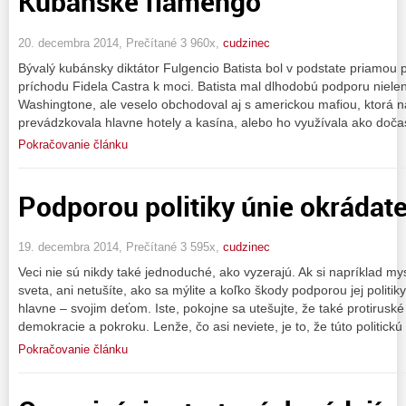
Kubánske flamengo
20. decembra 2014, Prečítané 3 960x,
cudzinec
Bývalý kubánsky diktátor Fulgencio Batista bol v podstate priamou 
príchodu Fidela Castra k moci. Batista mal dlhodobú podporu nielen
Washingtone, ale veselo obchodoval aj s americkou mafiou, ktorá n
prevádzkovala hlavne hotely a kasína, alebo ho využívala ako doča
Pokračovanie článku
Podporou politiky únie okrádate
19. decembra 2014, Prečítané 3 595x,
cudzinec
Veci nie sú nikdy také jednoduché, ako vyzerajú. Ak si napríklad mys
sveta, ani netušíte, ako sa mýlite a koľko škody podporou jej politi
hlavne – svojim deťom. Iste, pokojne sa utešujte, že také protirusk
demokracie a pokroku. Lenže, čo asi neviete, je to, že túto politickú
Pokračovanie článku