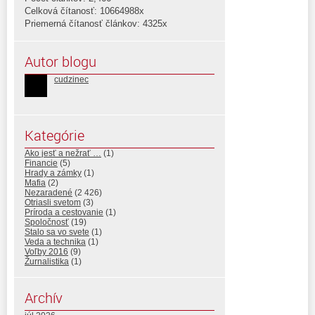
Celková čítanosť: 10664988x
Priemerná čítanosť článkov: 4325x
Autor blogu
cudzinec
Kategórie
Ako jesť a nežrať …
(1)
Financie
(5)
Hrady a zámky
(1)
Mafia
(2)
Nezaradené
(2 426)
Otriasli svetom
(3)
Príroda a cestovanie
(1)
Spoločnosť
(19)
Stalo sa vo svete
(1)
Veda a technika
(1)
Voľby 2016
(9)
Žurnalistika
(1)
Archív