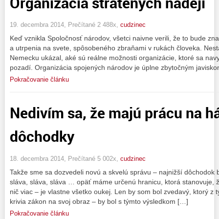
Organizácia stratených nádejí
19. decembra 2014, Prečítané 2 488x,
cudzinec
Keď vznikla Spoločnosť národov, všetci naivne verili, že to bude zn
a utrpenia na svete, spôsobeného zbraňami v rukách človeka. Nestal
Nemecku ukázal, aké sú reálne možnosti organizácie, ktoré sa nav
pozadí. Organizácia spojených národov je úplne zbytočným javisk
Pokračovanie článku
Nedivím sa, že majú prácu na hák
dôchodky
18. decembra 2014, Prečítané 5 002x,
cudzinec
Takže sme sa dozvedeli novú a skvelú správu – najnižší dôchodok 
sláva, sláva, sláva … opäť máme určenú hranicu, ktorá stanovuje, 
nič viac – je vlastne všetko oukej. Len by som bol zvedavý, ktorý 
krivia zákon na svoj obraz – by bol s týmto výsledkom […]
Pokračovanie článku